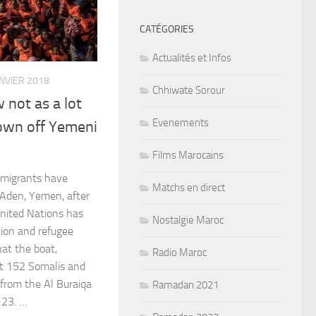
CATÉGORIES
Actualités et Infos
ANVIER 2018
Chhiwate Sorour
 not as a lot
Evenements
own off Yemeni
Films Marocains
 migrants have
Matchs en direct
 Aden, Yemen, after
United Nations has
Nostalgie Maroc
tion and refugee
hat the boat,
Radio Maroc
st 152 Somalis and
 from the Al Buraiqa
Ramadan 2021
 23. …