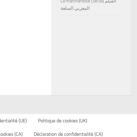
La marchandise (Sel3a) الفيلم
المغربي السلعة
entialité (UE)
Politique de cookies (UK)
cookies (CA)
Déclaration de confidentialité (CA)