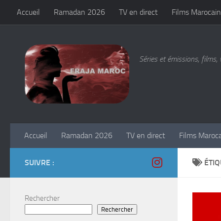
Accueil
Ramadan 2026
TV en direct
Films Marocain
Skip to content
Séries et émissions, films, 
Accueil
Ramadan 2026
TV en direct
Films Maroc
SUIVRE :
ÉTIQ
Rechercher
Rechercher