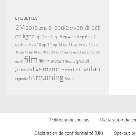
ÉTIQUETTES
2M
al aoula
en direct
2015
2016
CAN
en ligne
ep 1
ep 3
ep 2
ep 4
ep 5
ep 6
ep 7
ep 11
ep 8
ep 9
ep 10
ep 12
ep 13
ep 15
ep
ep 14
16
ep 17
ep 21
ep 27
ep 18
ep 19
ep 20
ep 22
ep 23
ep 28
film
gratuit
film marocain
ep 30
Ghouta
ramadan
maroc
live
Jerusalem
match
streaming
Syria
regarder
Politique de cookies
Déclaration de con
Déclaration de confidentialité (UK)
Opt-out pr