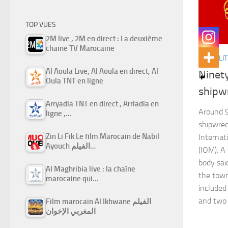
TOP VUES
2M live , 2M en direct : La deuxième
chaine TV Marocaine
ACTUALIT
Al Aoula Live, Al Aoula en direct, Al
Ninety
Oula TNT en ligne
shipwr
Arryadia TNT en direct , Arriadia en
Around 9
ligne ,…
shipwrec
Zin Li Fik Le film Marocain de Nabil
Internat
Ayouch الفيلم…
(IOM). A
body sai
Al Maghribia live : la chaîne
the town
marocaine qui…
included
and two 
Film marocain Al Ikhwane الفيلم
المغربي الإخوان