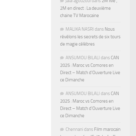
jalal agouzoul
dans
2M live ,
2M en direct : La deuxième
chaine TV Marocaine
MALIKA NASRI
dans
Nous
révélons les secrets de six tours
de magie célèbres
ANSUMOU BILALI
dans
CAN
2025 : Maroc vs Comores en
Direct – Match d’Ouverture Live
ce Dimanche
ANSUMOU BILALI
dans
CAN
2025 : Maroc vs Comores en
Direct – Match d’Ouverture Live
ce Dimanche
Chennani
dans
Film marocain