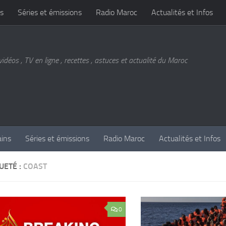
s
Séries et émissions
Radio Maroc
Actualités et Infos
vidéos , TV en ligne , recettes , astuces et actualité du Maroc
ains
Séries et émissions
Radio Maroc
Actualités et Infos
UETÉ :
COAST
0