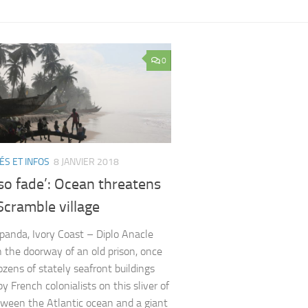
0
ÉS ET INFOS
8 JANVIER 2018
 also fade’: Ocean threatens
Scramble village
anda, Ivory Coast – Diplo Anacle
n the doorway of an old prison, once
ozens of stately seafront buildings
y French colonialists on this sliver of
ween the Atlantic ocean and a giant