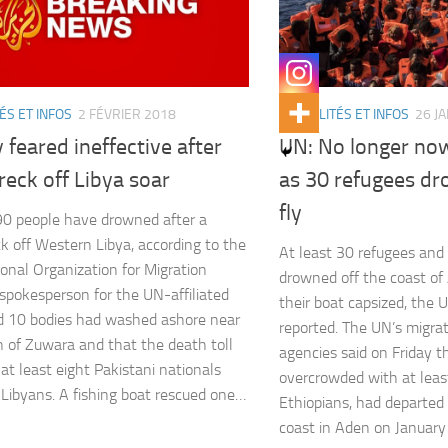
ÉS ET INFOS
2 FÉVRIER 2018
ACTUALITÉS ET INFOS
26 J
 feared ineffective after
UN: No longer now
eck off Libya soar
as 30 refugees dr
fly
0 people have drowned after a
k off Western Libya, according to the
At least 30 refugees and
ional Organization for Migration
drowned off the coast of
 spokesperson for the UN-affiliated
their boat capsized, the 
d 10 bodies had washed ashore near
reported. The UN’s migra
 of Zuwara and that the death toll
agencies said on Friday t
 at least eight Pakistani nationals
overcrowded with at lea
Libyans. A fishing boat rescued one…
Ethiopians, had departed
coast in Aden on January