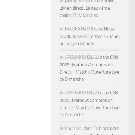
jalal agouzoul
dans
2M live ,
2M en direct : La deuxième
chaine TV Marocaine
MALIKA NASRI
dans
Nous
révélons les secrets de six tours
de magie célèbres
ANSUMOU BILALI
dans
CAN
2025 : Maroc vs Comores en
Direct – Match d’Ouverture Live
ce Dimanche
ANSUMOU BILALI
dans
CAN
2025 : Maroc vs Comores en
Direct – Match d’Ouverture Live
ce Dimanche
Chennani
dans
Film marocain