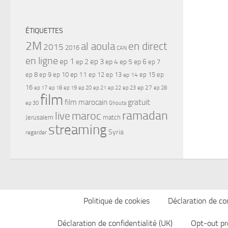
ÉTIQUETTES
2M
al aoula
en direct
2015
2016
CAN
en ligne
ep 1
ep 3
ep 2
ep 4
ep 5
ep 6
ep 7
ep 11
ep 8
ep 9
ep 10
ep 12
ep 13
ep 15
ep
ep 14
16
ep 17
ep 21
ep 27
ep 18
ep 19
ep 20
ep 22
ep 23
ep 28
film
gratuit
film marocain
ep 30
Ghouta
ramadan
maroc
live
Jerusalem
match
streaming
Syria
regarder
Politique de cookies
Déclaration de con
Déclaration de confidentialité (UK)
Opt-out pr