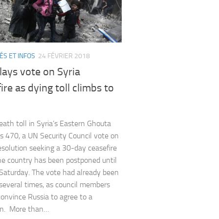
ÉS ET INFOS
24 FÉVRIER 2018
ays vote on Syria
ire as dying toll climbs to
eath toll in Syria’s Eastern Ghouta
s 470, a UN Security Council vote on
resolution seeking a 30-day ceasefire
he country has been postponed until
 Saturday. The vote had already been
several times, as council members
 convince Russia to agree to a
on. More than…