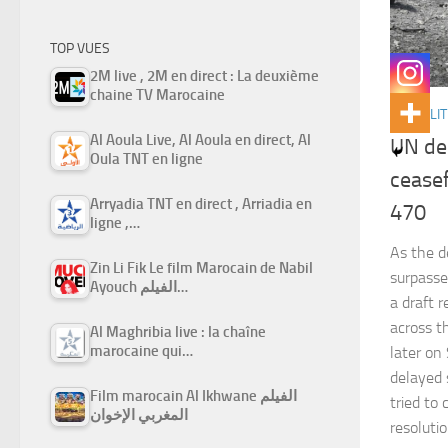
TOP VUES
2M live , 2M en direct : La deuxième
chaine TV Marocaine
ACTUALIT
Al Aoula Live, Al Aoula en direct, Al
UN del
Oula TNT en ligne
ceasef
Arryadia TNT en direct , Arriadia en
470
ligne ,…
As the d
Zin Li Fik Le film Marocain de Nabil
surpasse
Ayouch الفيلم…
a draft 
across t
Al Maghribia live : la chaîne
marocaine qui…
later on
delayed 
Film marocain Al Ikhwane الفيلم
tried to
المغربي الإخوان
resoluti