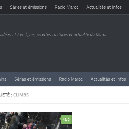
s
Séries et émissions
Radio Maroc
Actualités et Infos
vidéos , TV en ligne , recettes , astuces et actualité du Maroc
ains
Séries et émissions
Radio Maroc
Actualités et Infos
UETÉ :
CLIMBS
0