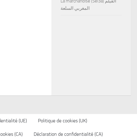
La marchandise (Sel3a) الفيلم
المغربي السلعة
entialité (UE)
Politique de cookies (UK)
cookies (CA)
Déclaration de confidentialité (CA)