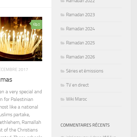
Ramadan 2022
Ramadan 2023
0
Ramadan 2024
Ramadan 2025
Ramadan 2026
ÉCEMBRE 2017
Séries et émissions
stmas
TV en direct
n a very special and
Wiki Maroc
n for Palestinian
lmost like a national
slims partake,
 Bethlehem, Ramallah
COMMENTAIRES RÉCENTS
 of the Christians