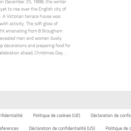
on December 25, 1888, the winter
yet to rise over the English city of
l. A Victorian terrace house was
with activity. The soft glow of
ight emanating from 8 Brougham
 revealed men and women busily
up decorations and preparing food for
celebration ahead, Christmas Day.…
fidentialité
Politique de cookies (UE)
Déclaration de confid
eferences
Déclaration de confidentialité (US)
Politique de 