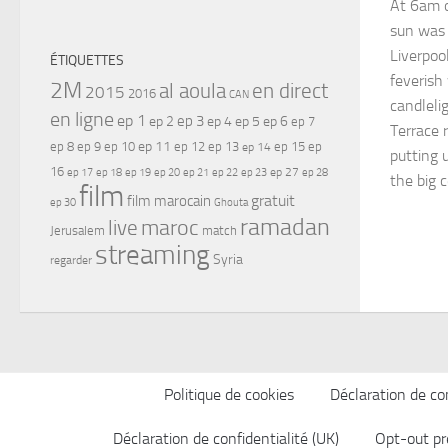
At 6am 
sun was 
Liverpoo
ÉTIQUETTES
feverish 
2M
al aoula
en direct
2015
2016
CAN
candlel
en ligne
ep 1
ep 3
ep 2
ep 4
ep 5
ep 6
ep 7
Terrace
ep 11
ep 8
ep 9
ep 10
ep 12
ep 13
ep 15
ep
ep 14
putting 
16
ep 17
ep 21
ep 27
ep 18
ep 19
ep 20
ep 22
ep 23
ep 28
the big 
film
gratuit
film marocain
ep 30
Ghouta
ramadan
maroc
live
Jerusalem
match
streaming
Syria
regarder
Politique de cookies
Déclaration de con
Déclaration de confidentialité (UK)
Opt-out pr