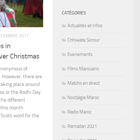
CATÉGORIES
Actualités et Infos
ÉCEMBRE 2017
Chhiwate Sorour
es in
Evenements
er Christmas
ynonymous of
Films Marocains
. However, there are
Matchs en direct
taking place around
a or the Bodhi Day.
Nostalgie Maroc
he different
 this month.
Radio Maroc
Scots word for the
Ramadan 2021