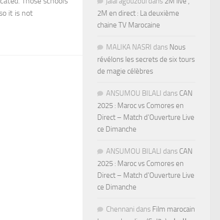
ocated. Those schools
jalal agouzoul
dans
2M live ,
o it is not
2M en direct : La deuxième
chaine TV Marocaine
MALIKA NASRI
dans
Nous
révélons les secrets de six tours
de magie célèbres
ANSUMOU BILALI
dans
CAN
2025 : Maroc vs Comores en
Direct – Match d’Ouverture Live
ce Dimanche
ANSUMOU BILALI
dans
CAN
2025 : Maroc vs Comores en
Direct – Match d’Ouverture Live
ce Dimanche
Chennani
dans
Film marocain