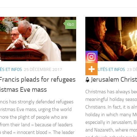
0
ÉS ET INFOS
25 DÉCEMBRE 2017
ACTUALITÉS ET INFOS
23 D
rancis pleads for refugees
A Jerusalem Chri
ristmas Eve mass
Christmas has always bee
meaningful holiday seaso
ncis has strongly defended refugees
Christians. In fact, it is a
hristmas Eve mass, urging the world
holiday in which many Mu
gnore the plight of people who are
especially in Jerusalem,
 from their land » because of leaders
and Nazareth, where most
to shed « innocent blood ». The leader