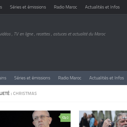
s
Séries et émissions
Radio Maroc
Actualités et Infos
vidéos , TV en ligne , recettes , astuces et actualité du Maroc
ains
Séries et émissions
Radio Maroc
Actualités et Infos
UETÉ :
CHRISTMAS
0