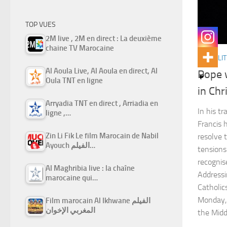
TOP VUES
2M live , 2M en direct : La deuxième
chaine TV Marocaine
ACTUALIT
Al Aoula Live, Al Aoula en direct, Al
Pope w
Oula TNT en ligne
in Ch
Arryadia TNT en direct , Arriadia en
In his t
ligne ,…
Francis 
Zin Li Fik Le film Marocain de Nabil
resolve t
Ayouch الفيلم…
tensions
recognise
Al Maghribia live : la chaîne
Addressi
marocaine qui…
Catholic
Monday, 
Film marocain Al Ikhwane الفيلم
المغربي الإخوان
the Midd