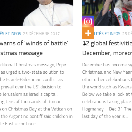
ÉS ET INFOS
25 DÉCEMBRE 2017
ACTUALITÉS ET INFOS
25 D
arns of ‘winds of battle’
12 global festiviti
ristmas message
December, moreov
raditional Christmas message, Pope
December has become s
has urged a two-state solution to
Christmas, and New Year
he Israeli-Palestinian conflict as
other other celebrations 
 prevail over the US’ decision to
the world such as Kwanza
 Jerusalem as Israel’s capital.
Below we take a look at t
ng tens of thousands of Roman
celebrations taking place
s on Christmas Day at the Vatican on
Hogmanay – Dec 31 The 
the Argentine pontiff said children in
last day of the year is…
le East « continue…