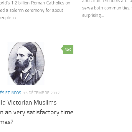
and church schools are l
orld’s 1.2 billion Roman Catholics on
serve both communities, s
ed a solemn ceremony for about
surprising…
eople in…
0
ÉS ET INFOS
15 DÉCEMBRE 2017
id Victorian Muslims
n an very satisfactory time
tmas?