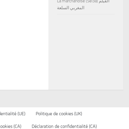
La marchandise (Sel3a) الفيلم
المغربي السلعة
entialité (UE)
Politique de cookies (UK)
cookies (CA)
Déclaration de confidentialité (CA)