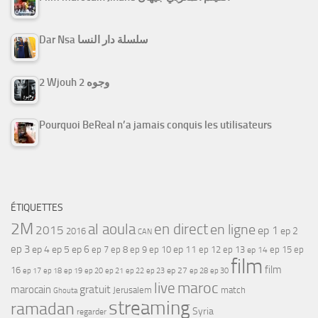
Dar Nsa سلسلة دار النسا
2 Wjouh 2 وجوه
Pourquoi BeReal n’a jamais conquis les utilisateurs
ÉTIQUETTES
2M
al aoula
en direct
en ligne
2015
ep 1
ep 2
2016
CAN
ep 3
ep 4
ep 5
ep 6
ep 7
ep 11
ep 8
ep 9
ep 10
ep 12
ep 13
ep 15
ep
ep 14
film
film
16
ep 17
ep 21
ep 27
ep 18
ep 19
ep 20
ep 22
ep 23
ep 28
ep 30
maroc
live
gratuit
marocain
Jerusalem
match
Ghouta
streaming
ramadan
Syria
regarder