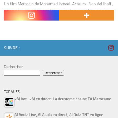
Un film Marocain de Mohamed Ismael. Acteurs : Naoufal lhafi ,
nuria prims , marouane mribti , mercedes sampietro , samir el
quchiri , choukri gabteni , javier nart , luis iriondo . Réalisateur...
SUIVRE :
Rechercher
Rechercher
TOP VUES
2M live , 2M en direct : La deuxième chaine TV Marocaine
Al Aoula Live, Al Aoula en direct, Al Oula TNT en ligne