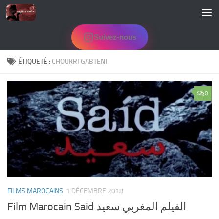
Skip to content
Suivez-nous
ÉTIQUETÉ :
CHOUKRI GABTENI
0
FILMS MAROCAINS
1 DÉCEMBRE 2018
Film Marocain Said الفيلم المغربي سعيد