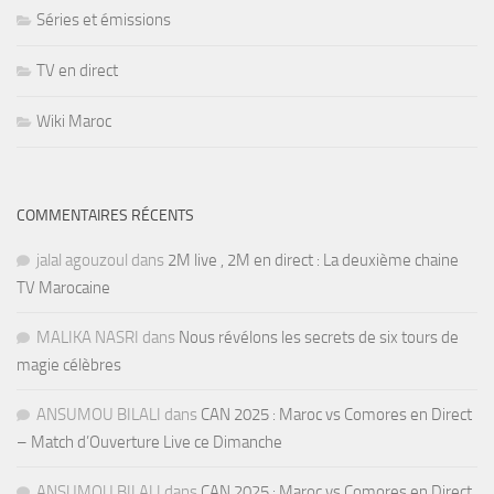
Séries et émissions
TV en direct
Wiki Maroc
COMMENTAIRES RÉCENTS
jalal agouzoul
dans
2M live , 2M en direct : La deuxième chaine
TV Marocaine
MALIKA NASRI
dans
Nous révélons les secrets de six tours de
magie célèbres
ANSUMOU BILALI
dans
CAN 2025 : Maroc vs Comores en Direct
– Match d’Ouverture Live ce Dimanche
ANSUMOU BILALI
dans
CAN 2025 : Maroc vs Comores en Direct