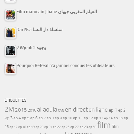
Film marocain Jihane الفيلم المغربي جيهان
Dar Nsa سلسلة دار النسا
2 Wjouh 2 وجوه
Pourquoi BeReal n’a jamais conquis les utilisateurs
ÉTIQUETTES
2M
al aoula
en direct
en ligne
2015
ep 1
ep 2
2016
CAN
ep 3
ep 4
ep 5
ep 6
ep 7
ep 11
ep 8
ep 9
ep 10
ep 12
ep 13
ep 15
ep
ep 14
film
film
16
ep 17
ep 21
ep 27
ep 18
ep 19
ep 20
ep 22
ep 23
ep 28
ep 30