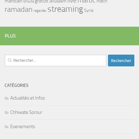
maroc
live
gratuit
marocain
Jerusalem
match
Ghouta
streaming
ramadan
Syria
regarder
PLUS
Rechercher :
CATÉGORIES
Actualités et Infos
Chhiwate Sorour
Evenements