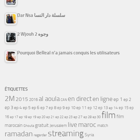
Dar Nsa سلسلة دار النسا
2 Wjouh 2 وجوه
Pourquoi BeReal n’a jamais conquis les utilisateurs
ÉTIQUETTES
2M
al aoula
en direct
en ligne
2015
ep 1
ep 2
2016
CAN
ep 3
ep 4
ep 5
ep 6
ep 7
ep 11
ep 8
ep 9
ep 10
ep 12
ep 13
ep 15
ep
ep 14
film
film
16
ep 17
ep 21
ep 27
ep 18
ep 19
ep 20
ep 22
ep 23
ep 28
ep 30
maroc
live
gratuit
marocain
Jerusalem
match
Ghouta
streaming
ramadan
Syria
regarder