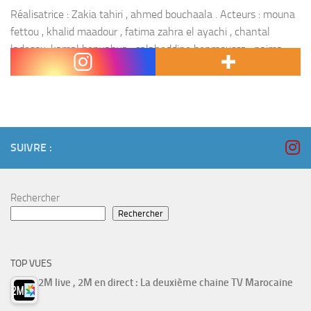
Réalisatrice : Zakia tahiri , ahmed bouchaala . Acteurs : mouna
fettou , khalid maadour , fatima zahra el ayachi , chantal
ladesou, kamal benyahya , salaheddine benmoussa , naima
ilyas , fahd benchemsi...
SUIVRE :
Rechercher
Rechercher
TOP VUES
2M live , 2M en direct : La deuxième chaine TV Marocaine