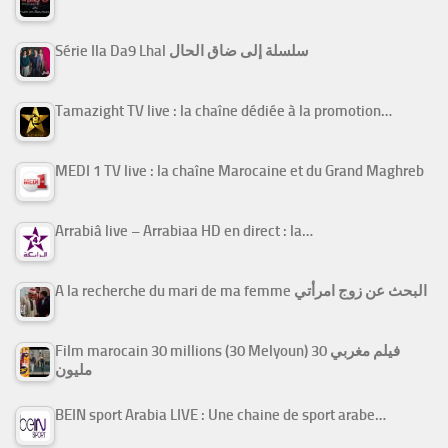
Série Ila Da9 Lhal سلسلة إلى ضاق الحال
Tamazight TV live : la chaîne dédiée à la promotion…
MEDI 1 TV live : la chaîne Marocaine et du Grand Maghreb
Arrabiâ live – Arrabiaa HD en direct : la…
A la recherche du mari de ma femme البحث عن زوج امرأتي
Film marocain 30 millions (30 Melyoun) فيلم مغربي 30
مليون
BEIN sport Arabia LIVE : Une chaine de sport arabe…