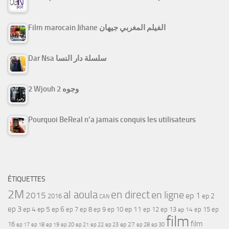
Film marocain Jihane الفيلم المغربي جيهان
Dar Nsa سلسلة دار النسا
2 Wjouh 2 وجوه
Pourquoi BeReal n’a jamais conquis les utilisateurs
ÉTIQUETTES
2M
al aoula
en direct
en ligne
2015
ep 1
ep 2
2016
CAN
ep 3
ep 4
ep 5
ep 6
ep 7
ep 11
ep 8
ep 9
ep 10
ep 12
ep 13
ep 15
ep
ep 14
film
film
16
ep 17
ep 21
ep 27
ep 18
ep 19
ep 20
ep 22
ep 23
ep 28
ep 30