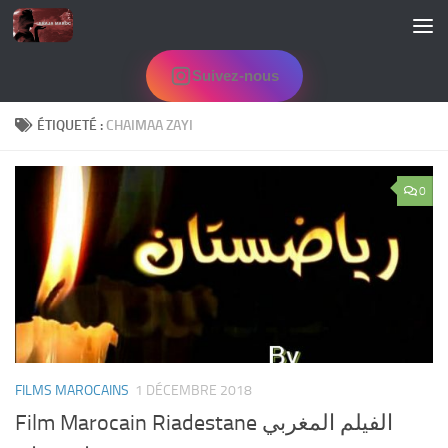
Skip to content
Suivez-nous
ÉTIQUETÉ :
CHAIMAA ZAYI
0
FILMS MAROCAINS
1 DÉCEMBRE 2018
Film Marocain Riadestane الفيلم المغربي