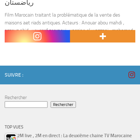
رياضستان
Film Marocain traitant la problématique de la vente des
maisons aet riads antiques. Acteurs : Anouar abou mahdi ,
azzouz abid , youssef zearaoui , yassine el wazzani , mohamed
al khatib , chaimaa...
SUIVRE :
Rechercher
Rechercher
TOP VUES
2M live , 2M en direct : La deuxième chaine TV Marocaine