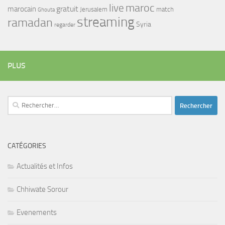
maroc
live
gratuit
marocain
Jerusalem
match
Ghouta
streaming
ramadan
Syria
regarder
PLUS
Rechercher :
CATÉGORIES
Actualités et Infos
Chhiwate Sorour
Evenements