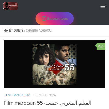
Skip to content
Suivez-nous
ÉTIQUETÉ :
CHAÏBIA ADRAOUI
0
FILMS MAROCAINS
7 JANVIER 2024
Film marocain 55 الفيلم المغربي خمسة