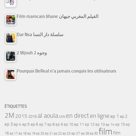
Film marocain Jihane الفيلم المغربي جيهان
Dar Nsa سلسلة دار النسا
2 Wjouh 2 وجوه
Pourquoi BeReal n’a jamais conquis les utilisateurs
ÉTIQUETTES
2M
al aoula
en direct
en ligne
2015
ep 1
ep 2
2016
CAN
ep 3
ep 4
ep 5
ep 6
ep 7
ep 11
ep 8
ep 9
ep 10
ep 12
ep 13
ep 15
ep
ep 14
film
film
16
ep 17
ep 21
ep 27
ep 18
ep 19
ep 20
ep 22
ep 23
ep 28
ep 30