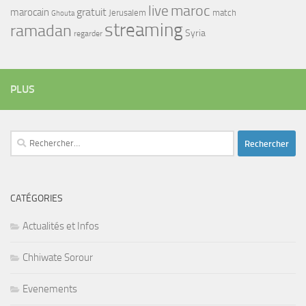
maroc
live
gratuit
marocain
Jerusalem
match
Ghouta
streaming
ramadan
Syria
regarder
PLUS
Rechercher :
CATÉGORIES
Actualités et Infos
Chhiwate Sorour
Evenements