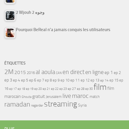
2 Wjouh 2 وجوه
Pourquoi BeReal n’a jamais conquis les utilisateurs
ÉTIQUETTES
2M
al aoula
en direct
en ligne
2015
ep 1
ep 2
2016
CAN
ep 3
ep 4
ep 5
ep 6
ep 7
ep 11
ep 8
ep 9
ep 10
ep 12
ep 13
ep 15
ep
ep 14
film
film
16
ep 17
ep 21
ep 27
ep 18
ep 19
ep 20
ep 22
ep 23
ep 28
ep 30
maroc
live
gratuit
marocain
Jerusalem
match
Ghouta
streaming
ramadan
Syria
regarder
PLUS