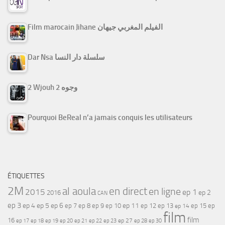
Film marocain Jihane الفيلم المغربي جيهان
Dar Nsa سلسلة دار النسا
2 Wjouh 2 وجوه
Pourquoi BeReal n’a jamais conquis les utilisateurs
ÉTIQUETTES
2M
al aoula
en direct
en ligne
2015
ep 1
ep 2
2016
CAN
ep 3
ep 4
ep 5
ep 6
ep 7
ep 11
ep 8
ep 9
ep 10
ep 12
ep 13
ep 15
ep
ep 14
film
film
16
ep 17
ep 21
ep 27
ep 18
ep 19
ep 20
ep 22
ep 23
ep 28
ep 30