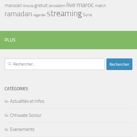
maroc
live
gratuit
marocain
Jerusalem
match
Ghouta
streaming
ramadan
Syria
regarder
PLUS
Rechercher :
CATÉGORIES
Actualités et Infos
Chhiwate Sorour
Evenements