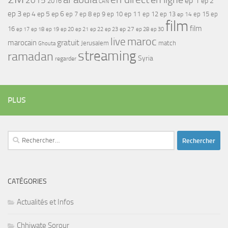
2015
ep 1
ep 2
2016
CAN
ep 3
ep 4
ep 5
ep 6
ep 7
ep 11
ep 8
ep 9
ep 10
ep 12
ep 13
ep 15
ep
ep 14
film
film
16
ep 17
ep 21
ep 27
ep 18
ep 19
ep 20
ep 22
ep 23
ep 28
ep 30
maroc
live
gratuit
marocain
Jerusalem
match
Ghouta
streaming
ramadan
Syria
regarder
PLUS
Rechercher :
CATÉGORIES
Actualités et Infos
Chhiwate Sorour