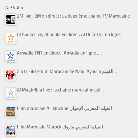
TOP VUES
2M live , 2M en direct : La deuxième chaine TV Marocaine
Al Aoula Live, Al Aoula en direct, Al Oula TNT en ligne
Arryadia TNT en direct , Arriadia en ligne ,…
Zin Li Fik Le film Marocain de Nabil Ayouch الفيلم…
Al Maghribia live : la chaîne marocaine qui…
Film marocain Al Ikhwane الفيلم المغربي الإخوان
Film Marocain Marock الفيلم المغربي ماروك