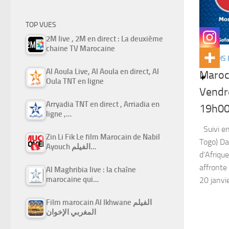
TOP VUES
2M live , 2M en direct : La deuxième
chaine TV Marocaine
MATCHS 
Al Aoula Live, Al Aoula en direct, Al
Maroc 
Oula TNT en ligne
Vendre
Arryadia TNT en direct , Arriadia en
19h0
ligne ,…
Suivi en
Zin Li Fik Le film Marocain de Nabil
Togo) Da
Ayouch الفيلم…
d’Afriqu
affronte
Al Maghribia live : la chaîne
marocaine qui…
20 janvie
Film marocain Al Ikhwane الفيلم
المغربي الإخوان