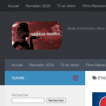
Accueil
Ramadan 2026
TV en direct
Films Marocain
Skip to content
Séries et émissions, films, 
Accueil
Ramadan 2026
TV en direct
Films Maroc
SUIVRE :
ÉTIQ
Rechercher
Rechercher