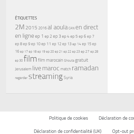
ÉTIQUETTES
2M
al aoula
en direct
2015
2016
CAN
en ligne
ep 1
ep 3
ep 2
ep 4
ep 5
ep 6
ep 7
ep 11
ep 8
ep 9
ep 10
ep 12
ep 13
ep 15
ep
ep 14
16
ep 17
ep 21
ep 27
ep 18
ep 19
ep 20
ep 22
ep 23
ep 28
film
gratuit
film marocain
ep 30
Ghouta
ramadan
maroc
live
Jerusalem
match
streaming
Syria
regarder
Politique de cookies
Déclaration de con
Déclaration de confidentialité (UK)
Opt-out pr