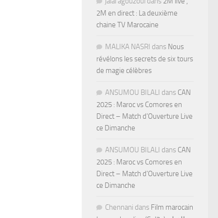
jalal agouzoul
dans
2M live ,
2M en direct : La deuxième
chaine TV Marocaine
MALIKA NASRI
dans
Nous
révélons les secrets de six tours
de magie célèbres
ANSUMOU BILALI
dans
CAN
2025 : Maroc vs Comores en
Direct – Match d’Ouverture Live
ce Dimanche
ANSUMOU BILALI
dans
CAN
2025 : Maroc vs Comores en
Direct – Match d’Ouverture Live
ce Dimanche
Chennani
dans
Film marocain