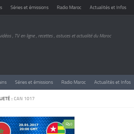
s
Séries et émissions
Radio Maroc
Actualités et Infos
vidéos , TV en ligne , recettes , astuces et actualité du Maroc
ains
Séries et émissions
Radio Maroc
Actualités et Infos
UETÉ :
CAN 1017
0