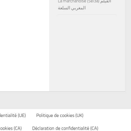
La marchandise (Sel3a) الفيلم
المغربي السلعة
entialité (UE)
Politique de cookies (UK)
cookies (CA)
Déclaration de confidentialité (CA)