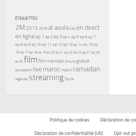
ÉTIQUETTES
2M
al aoula
en direct
2015
2016
CAN
en ligne
ep 1
ep 3
ep 2
ep 4
ep 5
ep 6
ep 7
ep 11
ep 8
ep 9
ep 10
ep 12
ep 13
ep 15
ep
ep 14
16
ep 17
ep 21
ep 27
ep 18
ep 19
ep 20
ep 22
ep 23
ep 28
film
gratuit
film marocain
ep 30
Ghouta
ramadan
maroc
live
Jerusalem
match
streaming
Syria
regarder
Politique de cookies
Déclaration de con
Déclaration de confidentialité (UK)
Opt-out pr