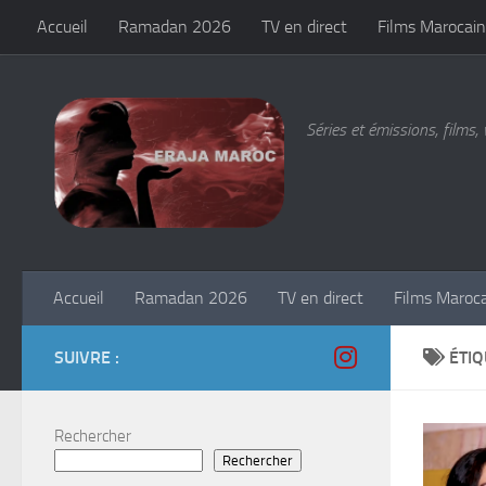
Accueil
Ramadan 2026
TV en direct
Films Marocain
Skip to content
Séries et émissions, films, 
Accueil
Ramadan 2026
TV en direct
Films Maroc
SUIVRE :
ÉTIQ
Rechercher
Rechercher