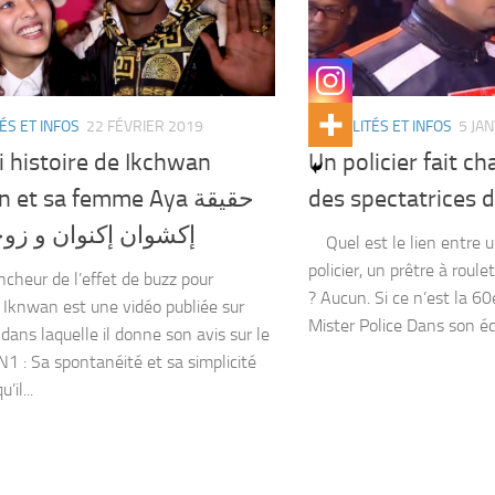
ÉS ET INFOS
22 FÉVRIER 2019
ACTUALITÉS ET INFOS
5 JA
i histoire de Ikchwan
Un policier fait ch
 et sa femme Aya حقيقة
des spectatrices d
إكشوان إكنوان و زوج
Quel est le lien entre 
policier, un prêtre à rou
ncheur de l’effet de buzz pour
? Aucun. Si ce n’est la 
Iknwan est une vidéo publiée sur
Mister Police Dans son éd
dans laquelle il donne son avis sur le
N1 : Sa spontanéité et sa simplicité
’il...