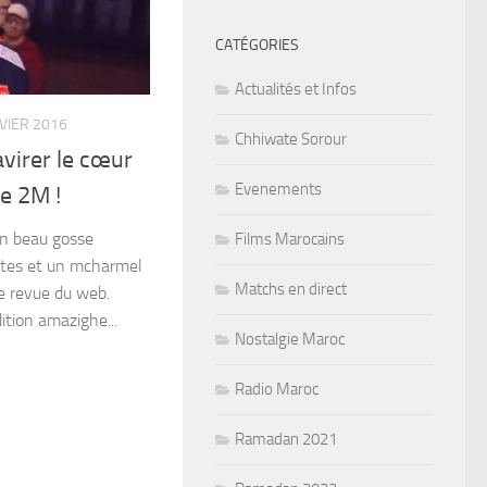
CATÉGORIES
Actualités et Infos
NVIER 2016
Chhiwate Sorour
avirer le cœur
Evenements
e 2M !
un beau gosse
Films Marocains
lettes et un mcharmel
Matchs en direct
60e revue du web.
ition amazighe...
Nostalgie Maroc
Radio Maroc
Ramadan 2021