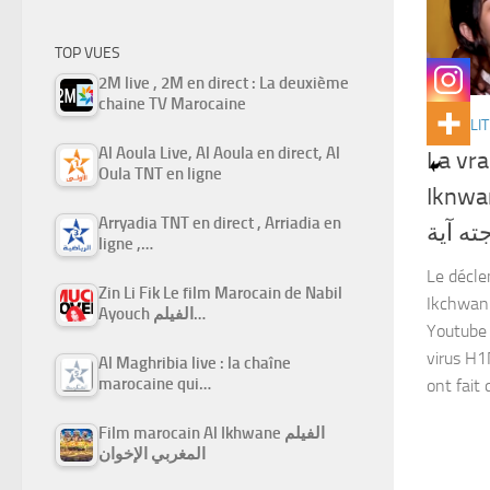
TOP VUES
2M live , 2M en direct : La deuxième
chaine TV Marocaine
ACTUALIT
Al Aoula Live, Al Aoula en direct, Al
La vra
Oula TNT en ligne
Iknwan
Arryadia TNT en direct , Arriadia en
ته آية
ligne ,…
Le décle
Zin Li Fik Le film Marocain de Nabil
Ikchwan 
Ayouch الفيلم…
Youtube 
virus H1
Al Maghribia live : la chaîne
marocaine qui…
ont fait qu
Film marocain Al Ikhwane الفيلم
المغربي الإخوان