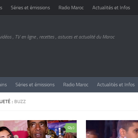
s
Séries et émissions
Radio Maroc
Actualités et Infos
vidéos , TV en ligne , recettes , astuces et actualité du Maroc
ains
Séries et émissions
Radio Maroc
Actualités et Infos
UETÉ :
BUZZ
0