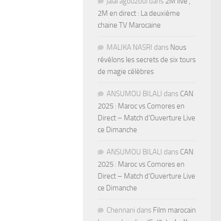
jalal agouzoul
dans
2M live ,
2M en direct : La deuxième
chaine TV Marocaine
MALIKA NASRI
dans
Nous
révélons les secrets de six tours
de magie célèbres
ANSUMOU BILALI
dans
CAN
2025 : Maroc vs Comores en
Direct – Match d’Ouverture Live
ce Dimanche
ANSUMOU BILALI
dans
CAN
2025 : Maroc vs Comores en
Direct – Match d’Ouverture Live
ce Dimanche
Chennani
dans
Film marocain