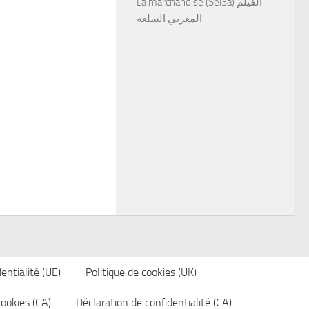
La marchandise (Sel3a) الفيلم
المغربي السلعة
entialité (UE)
Politique de cookies (UK)
cookies (CA)
Déclaration de confidentialité (CA)