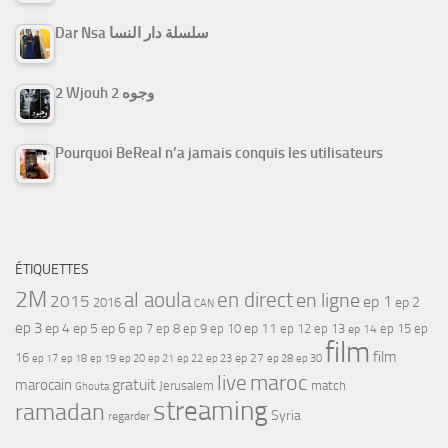
Dar Nsa سلسلة دار النسا
2 Wjouh 2 وجوه
Pourquoi BeReal n’a jamais conquis les utilisateurs
ÉTIQUETTES
2M
al aoula
en direct
en ligne
2015
ep 1
ep 2
2016
CAN
ep 3
ep 4
ep 5
ep 6
ep 7
ep 11
ep 8
ep 9
ep 10
ep 12
ep 13
ep 15
ep
ep 14
film
film
16
ep 17
ep 21
ep 27
ep 18
ep 19
ep 20
ep 22
ep 23
ep 28
ep 30
maroc
live
gratuit
marocain
Jerusalem
match
Ghouta
streaming
ramadan
Syria
regarder