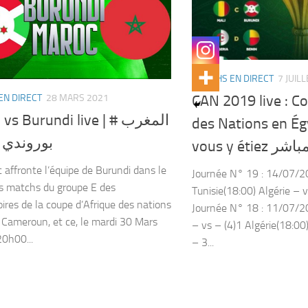
MATCHS EN DIRECT
7 JUIL
EN DIRECT
28 MARS 2021
CAN 2019 live : C
 Burundi live | المغرب #
des Nations en É
بوروندي 
vous y ét
 affronte l’équipe de Burundi dans le
Journée N° 19 : 14/07/2
s matchs du groupe E des
Tunisie(18:00) Algérie – 
oires de la coupe d’Afrique des nations
Journée N° 18 : 11/07/20
Cameroun, et ce, le mardi 30 Mars
– vs – (4)1 Algérie(18:0
0h00...
– 3...