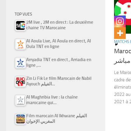
TOP VUES
2M live , 2M en direct : La deuxième
chaine TV Marocaine
Al Aoula Live, Al Aoula en direct, Al
MATCHS 
Oula TNT en ligne
Maroc vs
مباشر
Arryadia TNT en direct , Arriadia en
ligne ,…
Le Maroc
Zin Li Fik Le film Marocain de Nabil
cadre de
Ayouch الفيلم…
éliminat
2022 au 
Al Maghribia live : la chaîne
2021 à 2
marocaine qui…
Film marocain Al Ikhwane الفيلم
المغربي الإخوان