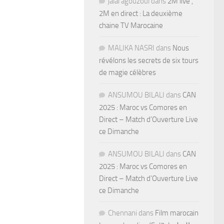
jalal agouzoul
dans
2M live ,
2M en direct : La deuxième
chaine TV Marocaine
MALIKA NASRI
dans
Nous
révélons les secrets de six tours
de magie célèbres
ANSUMOU BILALI
dans
CAN
2025 : Maroc vs Comores en
Direct – Match d’Ouverture Live
ce Dimanche
ANSUMOU BILALI
dans
CAN
2025 : Maroc vs Comores en
Direct – Match d’Ouverture Live
ce Dimanche
Chennani
dans
Film marocain