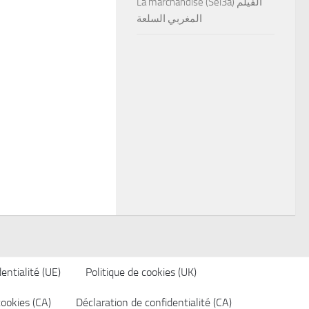
La marchandise (Sel3a) الفيلم
المغربي السلعة
entialité (UE)
Politique de cookies (UK)
cookies (CA)
Déclaration de confidentialité (CA)