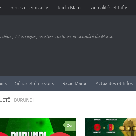
s
Séries et émissions
Radio Maroc
Actualités et Infos
vidéos , TV en ligne , recettes , astuces et actualité du Maroc
ains
Séries et émissions
Radio Maroc
Actualités et Infos
UETÉ :
BURUNDI
0