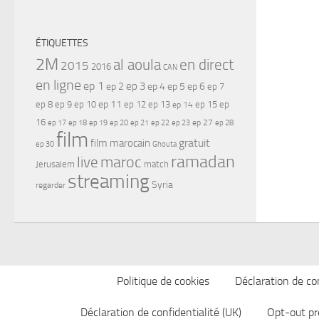
ÉTIQUETTES
2M
al aoula
en direct
2015
2016
CAN
en ligne
ep 1
ep 3
ep 2
ep 4
ep 5
ep 6
ep 7
ep 11
ep 8
ep 9
ep 10
ep 12
ep 13
ep 15
ep
ep 14
16
ep 17
ep 21
ep 27
ep 18
ep 19
ep 20
ep 22
ep 23
ep 28
film
gratuit
film marocain
ep 30
Ghouta
ramadan
maroc
live
Jerusalem
match
streaming
Syria
regarder
Politique de cookies
Déclaration de con
Déclaration de confidentialité (UK)
Opt-out pr