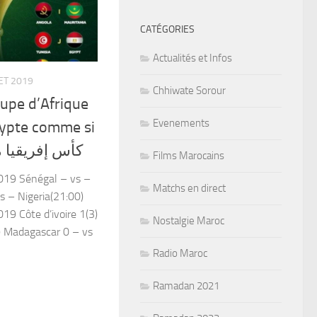
CATÉGORIES
Actualités et Infos
LET 2019
Chhiwate Sorour
oupe d’Afrique
Evenements
gypte comme si
iez كأس إفريقيا مباشر
Films Marocains
019 Sénégal – vs –
Matchs en direct
vs – Nigeria(21:00)
19 Côte d’ivoire 1(3)
Nostalgie Maroc
0) Madagascar 0 – vs
Radio Maroc
Ramadan 2021