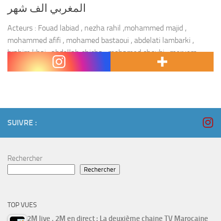
المغربي الف شهر
Acteurs : Fouad labiad , nezha rahil ,mohammed majid ,
mohammed afifi , mohamed bastaoui , abdelati lambarki ,
brahim khai , abdellah chicha , mohamed choubi , meryem
masdouki , nabila baraka ,...
SUIVRE :
Rechercher
Rechercher
TOP VUES
2M live , 2M en direct : La deuxième chaine TV Marocaine