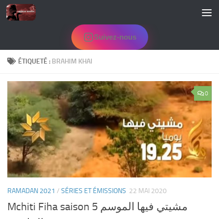
Skip to content
Suivez-nous
ÉTIQUETÉ :
BRAHIM KHAI
0
RAMADAN 2021
/
SÉRIES ET ÉMISSIONS
22 MAI 2020
Mchiti Fiha saison 5 مشيتي فيها الموسم