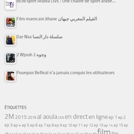
BEIN sport Arabia LIVE : Une chaine de sport arabe…
Film marocain Jihane الفيلم المغربي جيهان
Dar Nsa سلسلة دار النسا
2 Wjouh 2 وجوه
Pourquoi BeReal n’a jamais conquis les utilisateurs
ÉTIQUETTES
2M
al aoula
en direct
en ligne
2015
ep 1
ep 2
2016
CAN
ep 3
ep 4
ep 5
ep 6
ep 7
ep 11
ep 8
ep 9
ep 10
ep 12
ep 13
ep 15
ep
ep 14
film
film
16