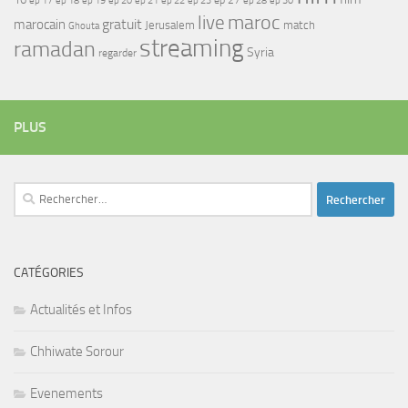
ep 17
ep 21
ep 27
ep 18
ep 19
ep 20
ep 22
ep 23
ep 28
ep 30
maroc
live
gratuit
marocain
Jerusalem
match
Ghouta
streaming
ramadan
Syria
regarder
PLUS
Rechercher :
CATÉGORIES
Actualités et Infos
Chhiwate Sorour
Evenements