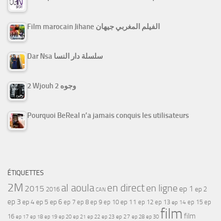
Film marocain Jihane الفيلم المغربي جيهان
Dar Nsa سلسلة دار النسا
2 Wjouh 2 وجوه
Pourquoi BeReal n’a jamais conquis les utilisateurs
ÉTIQUETTES
2M
al aoula
en direct
en ligne
2015
ep 1
ep 2
2016
CAN
ep 3
ep 4
ep 5
ep 6
ep 7
ep 11
ep 8
ep 9
ep 10
ep 12
ep 13
ep 15
ep
ep 14
film
film
16
ep 17
ep 21
ep 27
ep 18
ep 19
ep 20
ep 22
ep 23
ep 28
ep 30