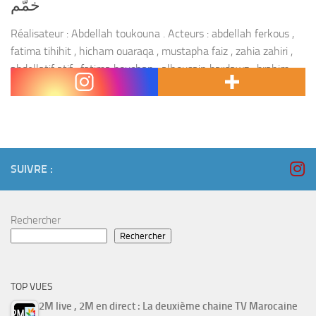
خمّم
Réalisateur : Abdellah toukouna . Acteurs : abdellah ferkous ,
fatima tihihit , hicham ouaraqa , mustapha faiz , zahia zahiri ,
abdellatif atif , fatima bouchan , alhousain bardawz , brahim
hamata ,...
SUIVRE :
Rechercher
Rechercher
TOP VUES
2M live , 2M en direct : La deuxième chaine TV Marocaine