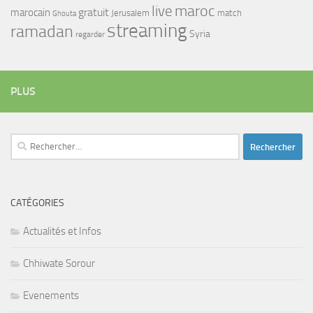
maroc
live
gratuit
marocain
Jerusalem
match
Ghouta
streaming
ramadan
Syria
regarder
PLUS
Rechercher :
CATÉGORIES
Actualités et Infos
Chhiwate Sorour
Evenements