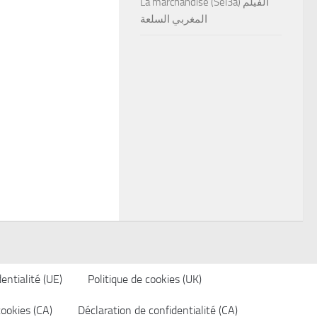
La marchandise (Sel3a) الفيلم
المغربي السلعة
entialité (UE)
Politique de cookies (UK)
cookies (CA)
Déclaration de confidentialité (CA)