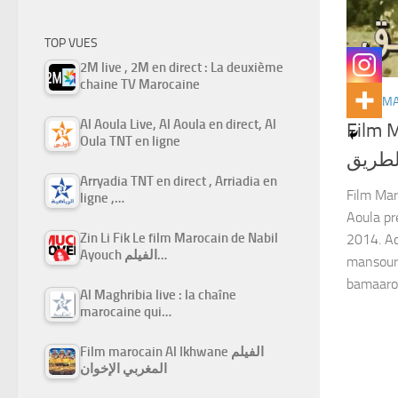
TOP VUES
2M live , 2M en direct : La deuxième
chaine TV Marocaine
FILMS M
Al Aoula Live, Al Aoula en direct, Al
Film M
Oula TNT en ligne
الطريق
Arryadia TNT en direct , Arriadia en
Film Maro
ligne ,…
Aoula pr
Zin Li Fik Le film Marocain de Nabil
2014. Act
Ayouch الفيلم…
mansour 
bamaarou
Al Maghribia live : la chaîne
marocaine qui…
Film marocain Al Ikhwane الفيلم
المغربي الإخوان