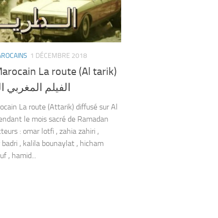
AROCAINS
1 DÉCEMBRE 2018
arocain La route (Al tarik)
الفيلم المغربي 
cain La route (Attarik) diffusé sur Al
endant le mois sacré de Ramadan
eurs : omar lotfi , zahia zahiri ,
badri , kalila bounaylat , hicham
f , hamid...