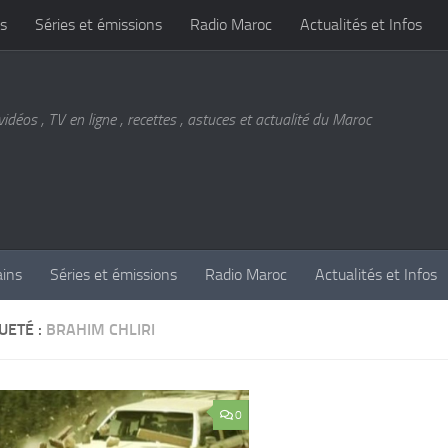
s
Séries et émissions
Radio Maroc
Actualités et Infos
vidéos , TV en ligne , recettes , astuces et actualité du Maroc
ains
Séries et émissions
Radio Maroc
Actualités et Infos
UETÉ :
BRAHIM CHLIRI
0