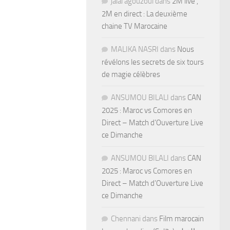
jalal agouzoul
dans
2M live ,
2M en direct : La deuxième
chaine TV Marocaine
MALIKA NASRI
dans
Nous
révélons les secrets de six tours
de magie célèbres
ANSUMOU BILALI
dans
CAN
2025 : Maroc vs Comores en
Direct – Match d’Ouverture Live
ce Dimanche
ANSUMOU BILALI
dans
CAN
2025 : Maroc vs Comores en
Direct – Match d’Ouverture Live
ce Dimanche
Chennani
dans
Film marocain