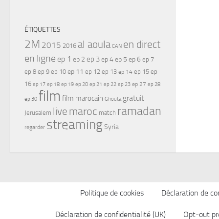
ÉTIQUETTES
2M
al aoula
en direct
2015
2016
CAN
en ligne
ep 1
ep 3
ep 2
ep 4
ep 5
ep 6
ep 7
ep 11
ep 8
ep 9
ep 10
ep 12
ep 13
ep 15
ep
ep 14
16
ep 17
ep 21
ep 27
ep 18
ep 19
ep 20
ep 22
ep 23
ep 28
film
gratuit
film marocain
ep 30
Ghouta
ramadan
maroc
live
Jerusalem
match
streaming
Syria
regarder
Politique de cookies
Déclaration de con
Déclaration de confidentialité (UK)
Opt-out pr