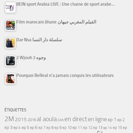
BEIN sport Arabia LIVE : Une chaine de sport arabe…
Film marocain Jihane الفيلم المغربي جيهان
Dar Nsa سلسلة دار النسا
2 Wjouh 2 وجوه
Pourquoi BeReal n’a jamais conquis les utilisateurs
ÉTIQUETTES
2M
al aoula
en direct
en ligne
2015
ep 1
ep 2
2016
CAN
ep 3
ep 4
ep 5
ep 6
ep 7
ep 11
ep 8
ep 9
ep 10
ep 12
ep 13
ep 15
ep
ep 14