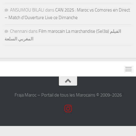
ANSUMOU BILALI
dans
CAN 2025 : Maroc vs Comores en Direct
– Match d’Ouverture Live ce Dimanche
Chennani
dans
Film marocain La marchandise (Sel3a) الفيلم
المغربي السلعة
Fraja Maroc – Portail de tous les Marocains © 2009-2026