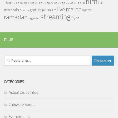
film
film
16
ep 17
ep 21
ep 27
ep 18
ep 19
ep 20
ep 22
ep 23
ep 28
ep 30
maroc
live
gratuit
marocain
Jerusalem
match
Ghouta
streaming
ramadan
Syria
regarder
PLUS
Rechercher :
CATÉGORIES
Actualités et Infos
Chhiwate Sorour
Evenements