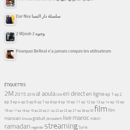
Dar Nsa سلسلة دار النسا
2 Wjouh 2 وجوه
Pourquoi BeReal n’a jamais conquis les utilisateurs
ÉTIQUETTES
2M
al aoula
en direct
en ligne
2015
ep 1
ep 2
2016
CAN
ep 3
ep 4
ep 5
ep 6
ep 7
ep 11
ep 8
ep 9
ep 10
ep 12
ep 13
ep 15
ep
ep 14
film
film
16
ep 17
ep 21
ep 27
ep 18
ep 19
ep 20
ep 22
ep 23
ep 28
ep 30
maroc
live
gratuit
marocain
Jerusalem
match
Ghouta
streaming
ramadan
Syria
regarder