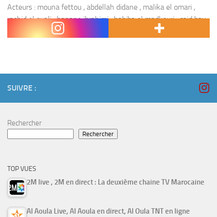
Acteurs : mouna fettou , abdellah didane , malika el omari ,
rachid el ouali , hanane ibrahimi , habiba el madkouri , said bay ,
najat kheir lah , anas el aakel ,...
SUIVRE :
Rechercher
Rechercher
TOP VUES
2M live , 2M en direct : La deuxième chaine TV Marocaine
Al Aoula Live, Al Aoula en direct, Al Oula TNT en ligne