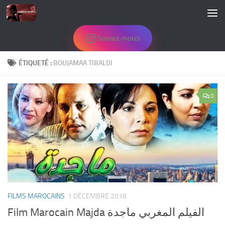
Skip to content
Suivez-nous
ÉTIQUETÉ :
BOUJAMAA TIBALDI
0
FILMS MAROCAINS
1 DÉCEMBRE 2018
Film Marocain Majda الفيلم المغربي ماجدة