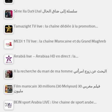
Série Ila Da9 Lhal سلسلة إلى ضاق الحال
Tamazight TV live : la chaîne dédiée à la promotion…
MEDI 1 TV live : la chaîne Marocaine et du Grand Maghreb
Arrabiâ live – Arrabiaa HD en direct : la…
A la recherche du mari de ma femme البحث عن زوج امرأتي
Film marocain 30 millions (30 Melyoun) فيلم مغربي 30
مليون
BEIN sport Arabia LIVE : Une chaine de sport arabe…