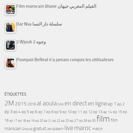
Film marocain Jihane الفيلم المغربي جيهان
Dar Nsa سلسلة دار النسا
2 Wjouh 2 وجوه
Pourquoi BeReal n’a jamais conquis les utilisateurs
ÉTIQUETTES
2M
al aoula
en direct
en ligne
2015
ep 1
ep 2
2016
CAN
ep 3
ep 4
ep 5
ep 6
ep 7
ep 11
ep 8
ep 9
ep 10
ep 12
ep 13
ep 15
ep
ep 14
film
film
16
ep 17
ep 21
ep 27
ep 18
ep 19
ep 20
ep 22
ep 23
ep 28
ep 30
maroc
live
gratuit
marocain
Jerusalem
match
Ghouta