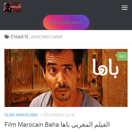
Skip to content
Suivez-nous
ÉTIQUETÉ :
BOUCHRA CHARIF
0
FILMS MAROCAINS
1 DÉCEMBRE 2018
Film Marocain Baha الفيلم المغربي باها