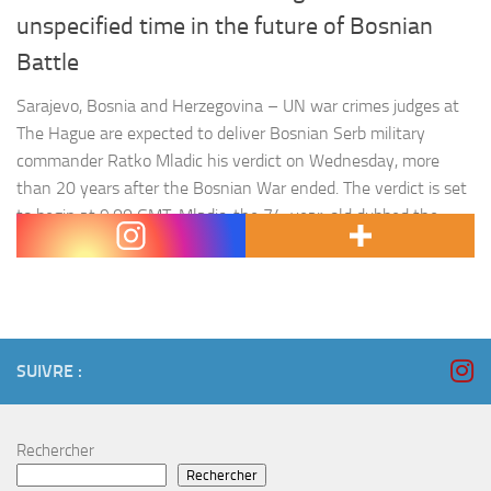
unspecified time in the future of Bosnian
Battle
Sarajevo, Bosnia and Herzegovina – UN war crimes judges at
The Hague are expected to deliver Bosnian Serb military
commander Ratko Mladic his verdict on Wednesday, more
than 20 years after the Bosnian War ended. The verdict is set
to begin at 9:00 GMT. Mladic, the 74-year-old dubbed the
« Butcher of Bosnia », is accused of 11…
SUIVRE :
Rechercher
Rechercher