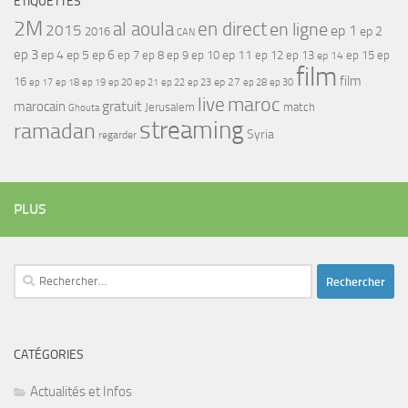
ÉTIQUETTES
2M
al aoula
en direct
en ligne
2015
ep 1
ep 2
2016
CAN
ep 3
ep 4
ep 5
ep 6
ep 7
ep 11
ep 8
ep 9
ep 10
ep 12
ep 13
ep 15
ep
ep 14
film
film
16
ep 17
ep 21
ep 27
ep 18
ep 19
ep 20
ep 22
ep 23
ep 28
ep 30
maroc
live
gratuit
marocain
Jerusalem
match
Ghouta
streaming
ramadan
Syria
regarder
PLUS
Rechercher :
CATÉGORIES
Actualités et Infos