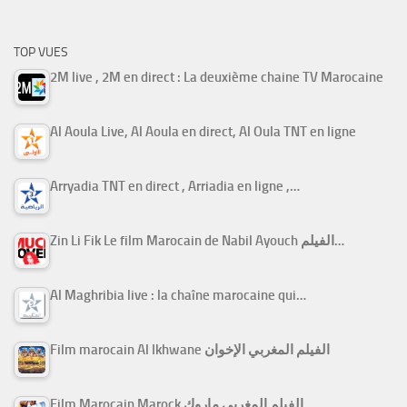
TOP VUES
2M live , 2M en direct : La deuxième chaine TV Marocaine
Al Aoula Live, Al Aoula en direct, Al Oula TNT en ligne
Arryadia TNT en direct , Arriadia en ligne ,…
Zin Li Fik Le film Marocain de Nabil Ayouch الفيلم…
Al Maghribia live : la chaîne marocaine qui…
Film marocain Al Ikhwane الفيلم المغربي الإخوان
Film Marocain Marock الفيلم المغربي ماروك