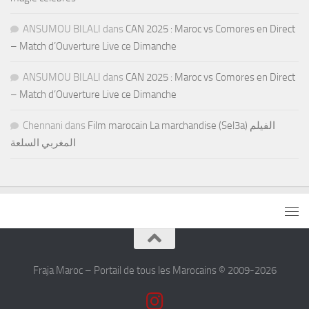
ANSUMOU BILALI
dans
CAN 2025 : Maroc vs Comores en Direct
– Match d’Ouverture Live ce Dimanche
ANSUMOU BILALI
dans
CAN 2025 : Maroc vs Comores en Direct
– Match d’Ouverture Live ce Dimanche
Chennani
dans
Film marocain La marchandise (Sel3a) الفيلم
المغربي السلعة
Fraja Maroc – Portail de tous les Marocains © 2009-2026