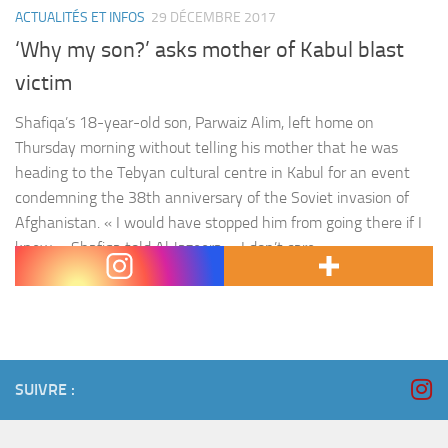
ACTUALITÉS ET INFOS
29 DÉCEMBRE 2017
‘Why my son?’ asks mother of Kabul blast
victim
Shafiqa’s 18-year-old son, Parwaiz Alim, left home on
Thursday morning without telling his mother that he was
heading to the Tebyan cultural centre in Kabul for an event
condemning the 38th anniversary of the Soviet invasion of
Afghanistan. « I would have stopped him from going there if I
knew, » Shafiqa told Al Jazeera. « I don’t care
about condemning…
SUIVRE :