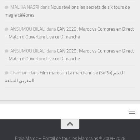
MALIKA NASRI
dans
Nous révélons les secrets de six tours de
magie célèbres
ANSUMOU BILALI
dans
CAN 2025 : Maroc vs Comores en Direct
– Match d’Ouverture Live ce Dimanche
ANSUMOU BILALI
dans
CAN 2025 : Maroc vs Comores en Direct
– Match d’Ouverture Live ce Dimanche
Chennani
dans
Film marocain La marchandise (Sel3a) الفيلم
المغربي السلعة
Fraja Maroc – Portail de tous les Marocains © 2009-2026