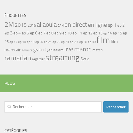
ÉTIQUETTES
2M
al aoula
en direct
en ligne
2015
ep 1
ep 2
2016
CAN
ep 3
ep 4
ep 5
ep 6
ep 7
ep 11
ep 8
ep 9
ep 10
ep 12
ep 13
ep 15
ep
ep 14
film
film
16
ep 17
ep 21
ep 27
ep 18
ep 19
ep 20
ep 22
ep 23
ep 28
ep 30
maroc
live
gratuit
marocain
Jerusalem
match
Ghouta
streaming
ramadan
Syria
regarder
PLUS
Rechercher :
CATÉGORIES