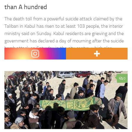
than A hundred
The death toll from a powerful suicide attack claimed by the
Taliban in Kabul has risen to at least 103 people, the interior
ministry said on Sunday. Kabul residents are grieving and the
government has declared a day of mourning after the suicide
bomb attack on Saturday in the city centre, which also
wounded 191 people.…
0