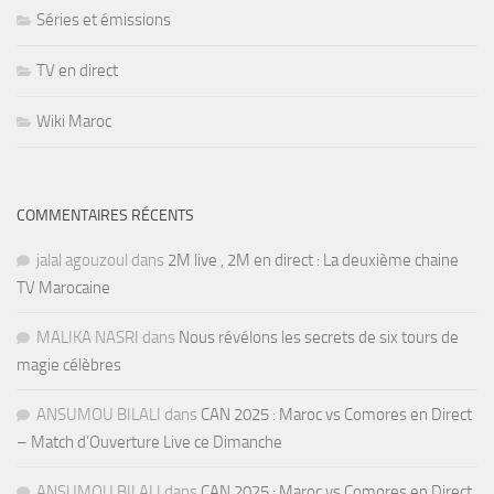
Séries et émissions
TV en direct
Wiki Maroc
COMMENTAIRES RÉCENTS
jalal agouzoul
dans
2M live , 2M en direct : La deuxième chaine
TV Marocaine
MALIKA NASRI
dans
Nous révélons les secrets de six tours de
magie célèbres
ANSUMOU BILALI
dans
CAN 2025 : Maroc vs Comores en Direct
– Match d’Ouverture Live ce Dimanche
ANSUMOU BILALI
dans
CAN 2025 : Maroc vs Comores en Direct