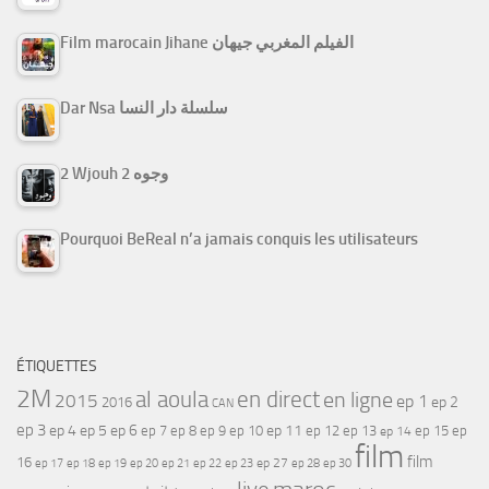
Film marocain Jihane الفيلم المغربي جيهان
Dar Nsa سلسلة دار النسا
2 Wjouh 2 وجوه
Pourquoi BeReal n’a jamais conquis les utilisateurs
ÉTIQUETTES
2M
al aoula
en direct
en ligne
2015
ep 1
ep 2
2016
CAN
ep 3
ep 4
ep 5
ep 6
ep 7
ep 11
ep 8
ep 9
ep 10
ep 12
ep 13
ep 15
ep
ep 14
film
film
16
ep 17
ep 21
ep 27
ep 18
ep 19
ep 20
ep 22
ep 23
ep 28
ep 30