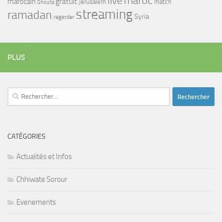
maroc
live
gratuit
marocain
Jerusalem
match
Ghouta
streaming
ramadan
Syria
regarder
PLUS
Rechercher :
CATÉGORIES
Actualités et Infos
Chhiwate Sorour
Evenements