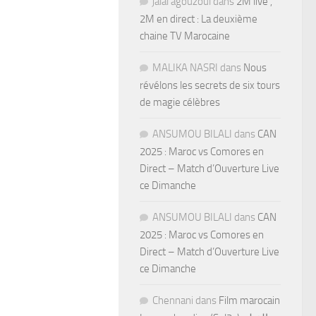
jalal agouzoul
dans
2M live ,
2M en direct : La deuxième
chaine TV Marocaine
MALIKA NASRI
dans
Nous
révélons les secrets de six tours
de magie célèbres
ANSUMOU BILALI
dans
CAN
2025 : Maroc vs Comores en
Direct – Match d’Ouverture Live
ce Dimanche
ANSUMOU BILALI
dans
CAN
2025 : Maroc vs Comores en
Direct – Match d’Ouverture Live
ce Dimanche
Chennani
dans
Film marocain