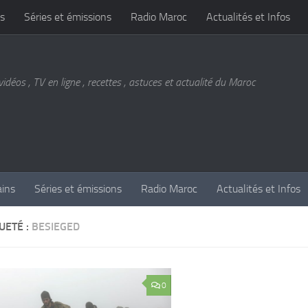
s
Séries et émissions
Radio Maroc
Actualités et Infos
vidéos , TV en ligne , recettes , astuces et actualité du Maroc
ains
Séries et émissions
Radio Maroc
Actualités et Infos
UETÉ :
BESIEGED
0