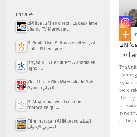
TOP VUES
2M live , 2M en direct : La deuxième
chaine TV Marocaine
ACTUALIT
Al Aoula Live, Al Aoula en direct, Al
UN ‘d
Oula TNT en ligne
civili
Arryadia TNT en direct , Arriadia en
The Unit
ligne ,…
alarming
Zin Li Fik Le film Marocain de Nabil
Syrian e
Ayouch الفيلم…
were sai
the city.
Al Maghribia live : la chaîne
receivin
marocaine qui…
in north
and inju
Film marocain Al Ikhwane الفيلم
المغربي الإخوان