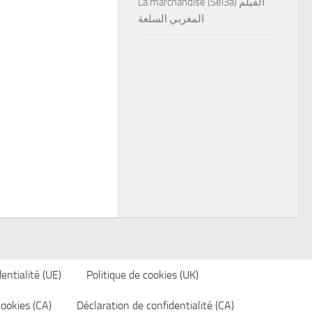
La marchandise (Sel3a) الفيلم
المغربي السلعة
entialité (UE)
Politique de cookies (UK)
cookies (CA)
Déclaration de confidentialité (CA)