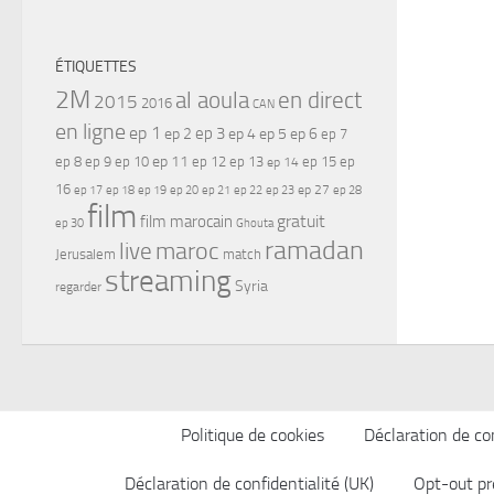
ÉTIQUETTES
2M
al aoula
en direct
2015
2016
CAN
en ligne
ep 1
ep 3
ep 2
ep 4
ep 5
ep 6
ep 7
ep 11
ep 8
ep 9
ep 10
ep 12
ep 13
ep 15
ep
ep 14
16
ep 17
ep 21
ep 27
ep 18
ep 19
ep 20
ep 22
ep 23
ep 28
film
gratuit
film marocain
ep 30
Ghouta
ramadan
maroc
live
Jerusalem
match
streaming
Syria
regarder
Politique de cookies
Déclaration de con
Déclaration de confidentialité (UK)
Opt-out pr