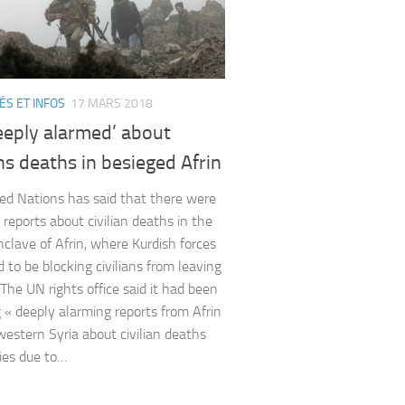
ÉS ET INFOS
17 MARS 2018
eeply alarmed’ about
ans deaths in besieged Afrin
ed Nations has said that there were
 reports about civilian deaths in the
nclave of Afrin, where Kurdish forces
d to be blocking civilians from leaving
 The UN rights office said it had been
g « deeply alarming reports from Afrin
western Syria about civilian deaths
ries due to…