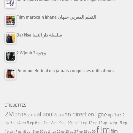
Film marocain Jihane الفيلم المغربي جيهان
Dar Nsa سلسلة دار النسا
2 Wjouh 2 وجوه
Pourquoi BeReal n’a jamais conquis les utilisateurs
ÉTIQUETTES
2M
al aoula
en direct
en ligne
2015
ep 1
ep 2
2016
CAN
ep 3
ep 4
ep 5
ep 6
ep 7
ep 11
ep 8
ep 9
ep 10
ep 12
ep 13
ep 15
ep
ep 14
film
film
16
ep 17
ep 21
ep 27
ep 18
ep 19
ep 20
ep 22
ep 23
ep 28
ep 30