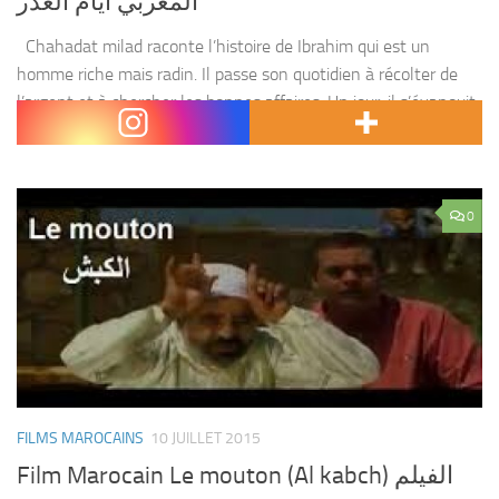
المغربي أيام الغدر
Chahadat milad raconte l’histoire de Ibrahim qui est un
homme riche mais radin. Il passe son quotidien à récolter de
l’argent et à chercher les bonnes affaires. Un jour, il s’évanouit
et les...
0
FILMS MAROCAINS
10 JUILLET 2015
Film Marocain Le mouton (Al kabch) الفيلم