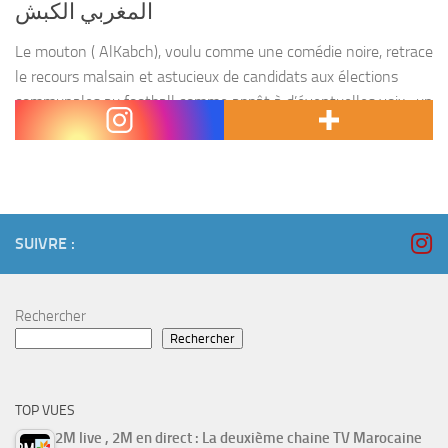
المغربي الكبش
Le mouton ( AlKabch), voulu comme une comédie noire, retrace
le recours malsain et astucieux de candidats aux élections
communales au football comme appât à d’éventuelles voix : un
véritable voyage dans l’univers de...
SUIVRE :
Rechercher
Rechercher
TOP VUES
2M live , 2M en direct : La deuxième chaine TV Marocaine