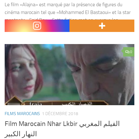
Le film «Alajna» est marqué par la présence de figures du
cinéma marocain tel que «Mohammed El Bastaoui» et la star
montante «Said Bey». Cette fiction met en exergue les
soubassements d’une commune rurale,...
0
FILMS MAROCAINS
1 DÉCEMBRE 2018
Film Marocain Nhar Lkbir الفيلم المغربي
النهار الكبير