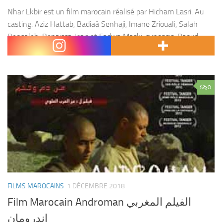
Nhar Lkbir est un film marocain réalisé par Hicham Lasri. Au
casting: Aziz Hattab, Badiaâ Senhaji, Imane Zriouali, Salah
Bensaleh, Benaissa Jirari et Fadwa Maski. synopsis: Daoud
s’apprête à vivre un grand jour !...
0
FILMS MAROCAINS
1 DÉCEMBRE 2018
Film Marocain Androman الفيلم المغربي
اندرومان