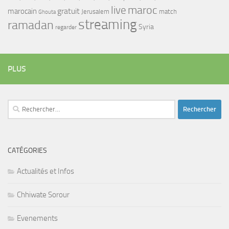
maroc
live
gratuit
marocain
Jerusalem
match
Ghouta
streaming
ramadan
Syria
regarder
PLUS
Rechercher :
CATÉGORIES
Actualités et Infos
Chhiwate Sorour
Evenements