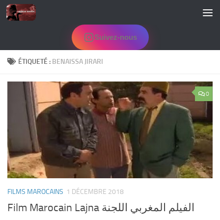
Skip to content
Suivez-nous
ÉTIQUETÉ :
BENAISSA JIRARI
0
FILMS MAROCAINS
1 DÉCEMBRE 2018
Film Marocain Lajna الفيلم المغربي اللجنة