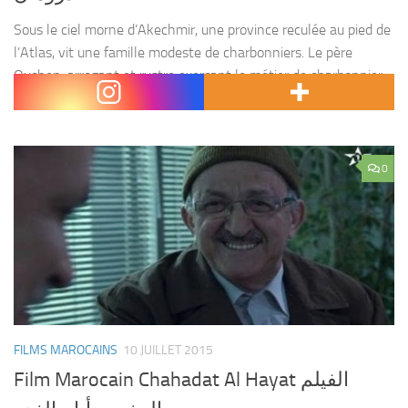
Sous le ciel morne d’Akechmir, une province reculée au pied de
l’Atlas, vit une famille modeste de charbonniers. Le père
Ouchen, arrogant et rustre exerçant le métier de charbonnier
qu’il a hérité de ses...
0
FILMS MAROCAINS
10 JUILLET 2015
Film Marocain Chahadat Al Hayat الفيلم