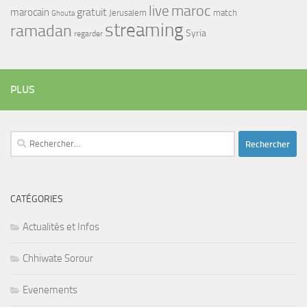
maroc
live
gratuit
marocain
Jerusalem
match
Ghouta
streaming
ramadan
Syria
regarder
PLUS
Rechercher :
CATÉGORIES
Actualités et Infos
Chhiwate Sorour
Evenements