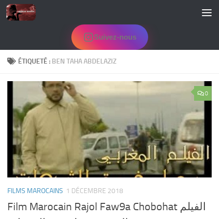
Skip to content
Suivez-nous
ÉTIQUETÉ :
BEN TAHA ABDELAZIZ
0
FILMS MAROCAINS
1 DÉCEMBRE 2018
Film Marocain Rajol Faw9a Chobohat الفيلم