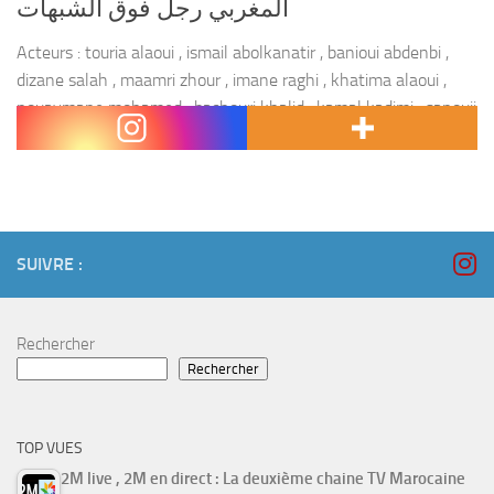
المغربي رجل فوق الشبهات
Acteurs : touria alaoui , ismail abolkanatir , banioui abdenbi ,
dizane salah , maamri zhour , imane raghi , khatima alaoui ,
nouaymane mohamed , bachouri khalid , kamal kadimi , sanouji
abdelouahd...
SUIVRE :
Rechercher
Rechercher
TOP VUES
2M live , 2M en direct : La deuxième chaine TV Marocaine