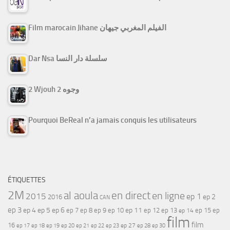
Film marocain Jihane الفيلم المغربي جيهان
Dar Nsa سلسلة دار النسا
2 Wjouh 2 وجوه
Pourquoi BeReal n’a jamais conquis les utilisateurs
ÉTIQUETTES
2M
al aoula
en direct
en ligne
2015
ep 1
ep 2
2016
CAN
ep 3
ep 4
ep 5
ep 6
ep 7
ep 11
ep 8
ep 9
ep 10
ep 12
ep 13
ep 15
ep
ep 14
film
film
16
ep 17
ep 21
ep 27
ep 18
ep 19
ep 20
ep 22
ep 23
ep 28
ep 30