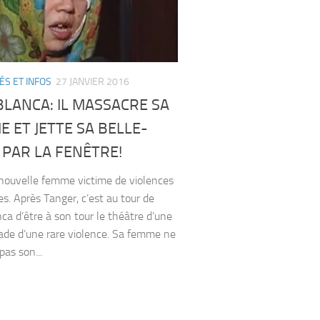
ÉS ET INFOS
27 JANVIER 2016
LANCA: IL MASSACRE SA
 ET JETTE SA BELLE-
PAR LA FENÊTRE!
velle femme victime de violences
es. Après Tanger, c’est au tour de
ca d’être à son tour le théâtre d’une
de d’une rare violence. Sa femme ne
pas son...