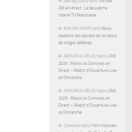
jalal agouzoul
dans
2M live ,
2M en direct : La deuxième
chaine TV Marocaine
MALIKA NASRI
dans
Nous
révélons les secrets de six tours
de magie célèbres
ANSUMOU BILALI
dans
CAN
2025 : Maroc vs Comores en
Direct – Match d’Ouverture Live
ce Dimanche
ANSUMOU BILALI
dans
CAN
2025 : Maroc vs Comores en
Direct – Match d’Ouverture Live
ce Dimanche
Chennani
dans
Film marocain