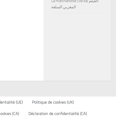
La marchandise (Sel3a) الفيلم
المغربي السلعة
entialité (UE)
Politique de cookies (UK)
cookies (CA)
Déclaration de confidentialité (CA)