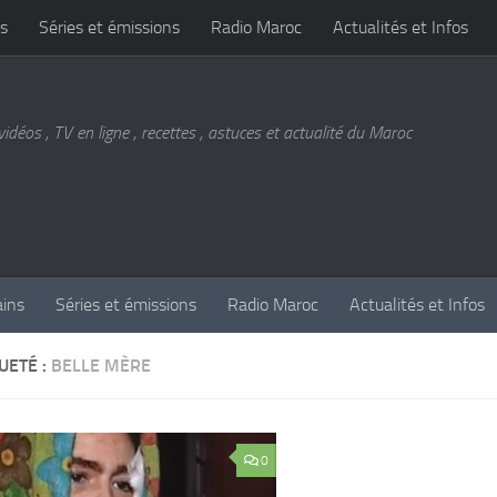
s
Séries et émissions
Radio Maroc
Actualités et Infos
vidéos , TV en ligne , recettes , astuces et actualité du Maroc
ains
Séries et émissions
Radio Maroc
Actualités et Infos
UETÉ :
BELLE MÈRE
0