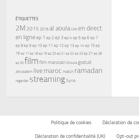
ÉTIQUETTES
2M
al aoula
en direct
2015
2016
CAN
en ligne
ep 1
ep 3
ep 2
ep 4
ep 5
ep 6
ep 7
ep 11
ep 8
ep 9
ep 10
ep 12
ep 13
ep 15
ep
ep 14
16
ep 17
ep 21
ep 27
ep 18
ep 19
ep 20
ep 22
ep 23
ep 28
film
gratuit
film marocain
ep 30
Ghouta
ramadan
maroc
live
Jerusalem
match
streaming
Syria
regarder
Politique de cookies
Déclaration de con
Déclaration de confidentialité (UK)
Opt-out pr