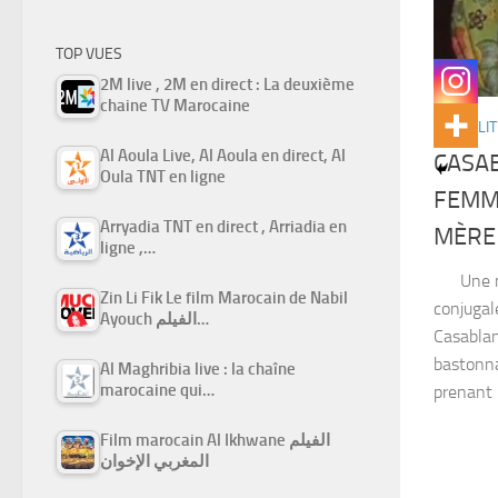
TOP VUES
2M live , 2M en direct : La deuxième
chaine TV Marocaine
ACTUALIT
Al Aoula Live, Al Aoula en direct, Al
CASAB
Oula TNT en ligne
FEMME
Arryadia TNT en direct , Arriadia en
MÈRE 
ligne ,…
Une nou
Zin Li Fik Le film Marocain de Nabil
conjugal
Ayouch الفيلم…
Casablan
bastonna
Al Maghribia live : la chaîne
marocaine qui…
prenant 
Film marocain Al Ikhwane الفيلم
المغربي الإخوان