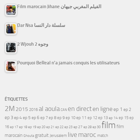
Film marocain Jihane الفيلم المغربي جيهان
Dar Nsa سلسلة دار النسا
2 Wjouh 2 وجوه
Pourquoi BeReal n’a jamais conquis les utilisateurs
ÉTIQUETTES
2M
al aoula
en direct
en ligne
2015
ep 1
ep 2
2016
CAN
ep 3
ep 4
ep 5
ep 6
ep 7
ep 11
ep 8
ep 9
ep 10
ep 12
ep 13
ep 15
ep
ep 14
film
film
16
ep 17
ep 21
ep 27
ep 18
ep 19
ep 20
ep 22
ep 23
ep 28
ep 30
maroc
live
gratuit
marocain
Jerusalem
match
Ghouta