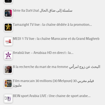
Série Ila Da9 Lhal سلسلة إلى ضاق الحال
Tamazight TV live : la chaîne dédiée à la promotion…
MEDI 1 TV live : la chaîne Marocaine et du Grand Maghreb
Arrabiâ live – Arrabiaa HD en direct : la…
A la recherche du mari de ma femme البحث عن زوج امرأتي
Film marocain 30 millions (30 Melyoun) فيلم مغربي 30
مليون
BEIN sport Arabia LIVE : Une chaine de sport arabe…