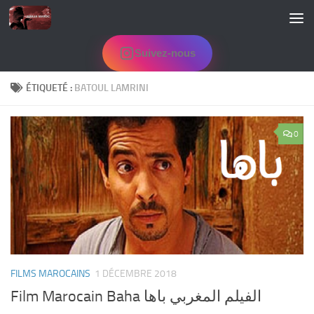
Skip to content
Suivez-nous
ÉTIQUETÉ :
BATOUL LAMRINI
0
FILMS MAROCAINS
1 DÉCEMBRE 2018
Film Marocain Baha الفيلم المغربي باها