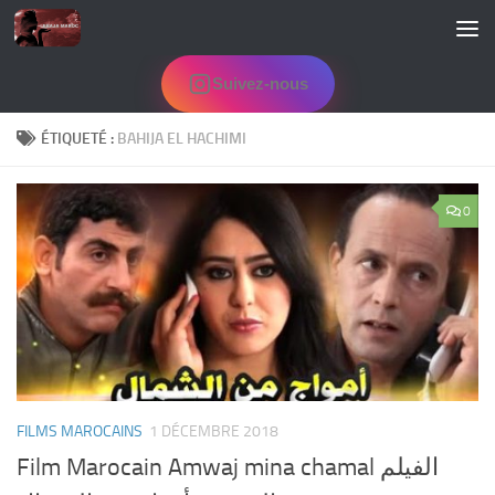
Skip to content
Suivez-nous
ÉTIQUETÉ :
BAHIJA EL HACHIMI
0
FILMS MAROCAINS
1 DÉCEMBRE 2018
Film Marocain Amwaj mina chamal الفيلم