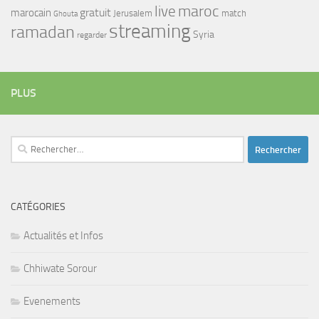
maroc
live
gratuit
marocain
Jerusalem
match
Ghouta
streaming
ramadan
Syria
regarder
PLUS
Rechercher :
CATÉGORIES
Actualités et Infos
Chhiwate Sorour
Evenements