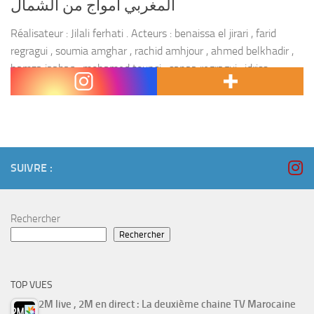
المغربي أمواج من الشمال
Réalisateur : Jilali ferhati . Acteurs : benaissa el jirari , farid
regragui , soumia amghar , rachid amhjour , ahmed belkhadir ,
hamza jaabaq , mohamed tounsi , sanaa regragui , idriss
karimi...
SUIVRE :
Rechercher
Rechercher
TOP VUES
2M live , 2M en direct : La deuxième chaine TV Marocaine