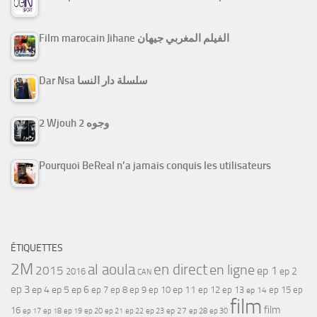
Film marocain Jihane الفيلم المغربي جيهان
Dar Nsa سلسلة دار النسا
2 Wjouh 2 وجوه
Pourquoi BeReal n’a jamais conquis les utilisateurs
ÉTIQUETTES
2M
al aoula
en direct
en ligne
2015
ep 1
ep 2
2016
CAN
ep 3
ep 4
ep 5
ep 6
ep 7
ep 11
ep 8
ep 9
ep 10
ep 12
ep 13
ep 15
ep
ep 14
film
film
16
ep 17
ep 21
ep 27
ep 18
ep 19
ep 20
ep 22
ep 23
ep 28
ep 30