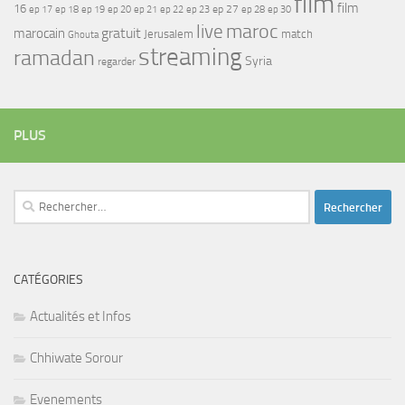
film
film
16
ep 17
ep 21
ep 27
ep 18
ep 19
ep 20
ep 22
ep 23
ep 28
ep 30
maroc
live
gratuit
marocain
Jerusalem
match
Ghouta
streaming
ramadan
Syria
regarder
PLUS
Rechercher :
CATÉGORIES
Actualités et Infos
Chhiwate Sorour
Evenements