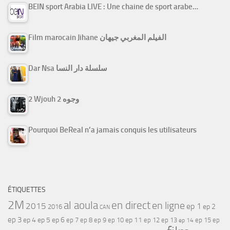
BEIN sport Arabia LIVE : Une chaine de sport arabe…
Film marocain Jihane الفيلم المغربي جيهان
Dar Nsa سلسلة دار النسا
2 Wjouh 2 وجوه
Pourquoi BeReal n’a jamais conquis les utilisateurs
ÉTIQUETTES
2M
al aoula
en direct
en ligne
2015
ep 1
ep 2
2016
CAN
ep 3
ep 4
ep 5
ep 6
ep 7
ep 11
ep 8
ep 9
ep 10
ep 12
ep 13
ep 15
ep
ep 14