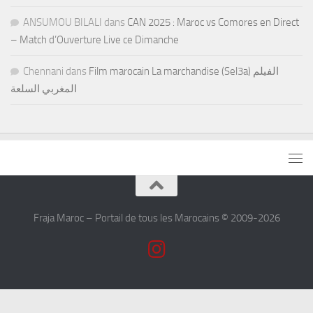
ANSUMOU BILALI
dans
CAN 2025 : Maroc vs Comores en Direct
– Match d’Ouverture Live ce Dimanche
Chennani
dans
Film marocain La marchandise (Sel3a) الفيلم
المغربي السلعة
Fraja Maroc – Portail de tous les Marocains © 2009-2026