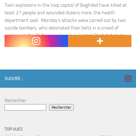
Twin explosions in the Iraqi capital of Baghdad have killed at
least 27 people and wounded dozens more, the health
department said. Monday’s attacks were carried out by two
suicide bombers, who detonated their belts in a crowd of
workers at the Al Tayaran Square in central Baghdad, Iraq’s
interior ministry spokesman Saad Maan said.…
SUIVRE :
Rechercher
Rechercher
TOP VUES