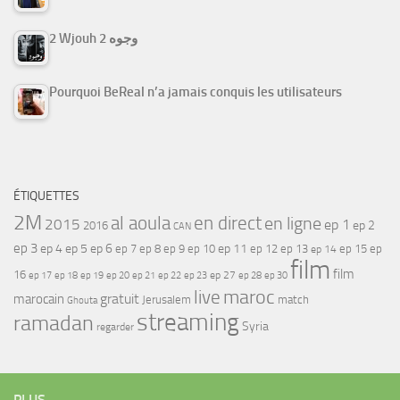
2 Wjouh 2 وجوه
Pourquoi BeReal n’a jamais conquis les utilisateurs
ÉTIQUETTES
2M
al aoula
en direct
en ligne
2015
ep 1
ep 2
2016
CAN
ep 3
ep 4
ep 5
ep 6
ep 7
ep 11
ep 8
ep 9
ep 10
ep 12
ep 13
ep 15
ep
ep 14
film
film
16
ep 17
ep 21
ep 27
ep 18
ep 19
ep 20
ep 22
ep 23
ep 28
ep 30
maroc
live
gratuit
marocain
Jerusalem
match
Ghouta
streaming
ramadan
Syria
regarder
PLUS