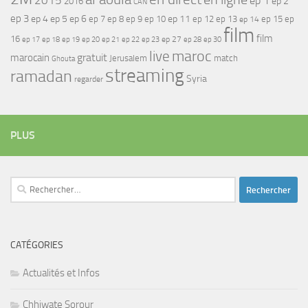
2015
ep 1
ep 2
2016
CAN
ep 3
ep 4
ep 5
ep 6
ep 7
ep 11
ep 8
ep 9
ep 10
ep 12
ep 13
ep 15
ep
ep 14
film
film
16
ep 17
ep 21
ep 27
ep 18
ep 19
ep 20
ep 22
ep 23
ep 28
ep 30
maroc
live
gratuit
marocain
Jerusalem
match
Ghouta
streaming
ramadan
Syria
regarder
PLUS
Rechercher :
CATÉGORIES
Actualités et Infos
Chhiwate Sorour