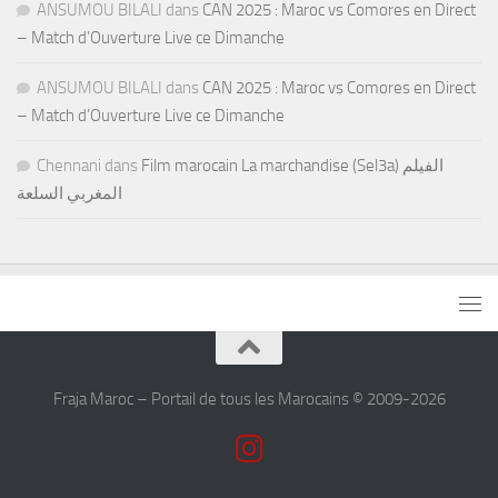
ANSUMOU BILALI
dans
CAN 2025 : Maroc vs Comores en Direct
– Match d’Ouverture Live ce Dimanche
ANSUMOU BILALI
dans
CAN 2025 : Maroc vs Comores en Direct
– Match d’Ouverture Live ce Dimanche
Chennani
dans
Film marocain La marchandise (Sel3a) الفيلم
المغربي السلعة
Fraja Maroc – Portail de tous les Marocains © 2009-2026