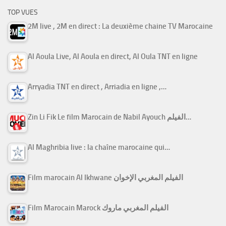
TOP VUES
2M live , 2M en direct : La deuxième chaine TV Marocaine
Al Aoula Live, Al Aoula en direct, Al Oula TNT en ligne
Arryadia TNT en direct , Arriadia en ligne ,…
Zin Li Fik Le film Marocain de Nabil Ayouch الفيلم…
Al Maghribia live : la chaîne marocaine qui…
Film marocain Al Ikhwane الفيلم المغربي الإخوان
Film Marocain Marock الفيلم المغربي ماروك