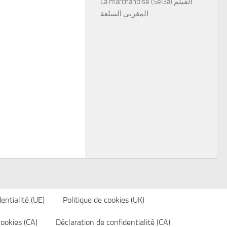
La marchandise (Sel3a) الفيلم
المغربي السلعة
entialité (UE)
Politique de cookies (UK)
cookies (CA)
Déclaration de confidentialité (CA)