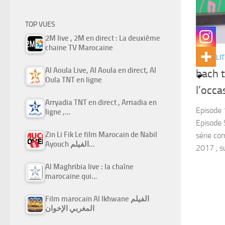
TOP VUES
2M live , 2M en direct : La deuxième
chaine TV Marocaine
ACTUALIT
Al Aoula Live, Al Aoula en direct, Al
bach t
Oula TNT en ligne
l’occ
Arryadia TNT en direct , Arriadia en
Episode 1
ligne ,…
Episode 
Zin Li Fik Le film Marocain de Nabil
série co
Ayouch الفيلم…
2017 , su
Al Maghribia live : la chaîne
marocaine qui…
Film marocain Al Ikhwane الفيلم
المغربي الإخوان