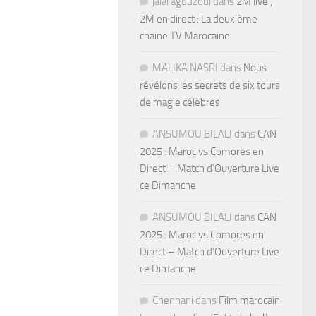
jalal agouzoul
dans
2M live ,
2M en direct : La deuxième
chaine TV Marocaine
MALIKA NASRI
dans
Nous
révélons les secrets de six tours
de magie célèbres
ANSUMOU BILALI
dans
CAN
2025 : Maroc vs Comores en
Direct – Match d’Ouverture Live
ce Dimanche
ANSUMOU BILALI
dans
CAN
2025 : Maroc vs Comores en
Direct – Match d’Ouverture Live
ce Dimanche
Chennani
dans
Film marocain