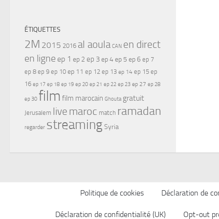
ÉTIQUETTES
2M
al aoula
en direct
2015
2016
CAN
en ligne
ep 1
ep 3
ep 2
ep 4
ep 5
ep 6
ep 7
ep 11
ep 8
ep 9
ep 10
ep 12
ep 13
ep 15
ep
ep 14
16
ep 17
ep 21
ep 27
ep 18
ep 19
ep 20
ep 22
ep 23
ep 28
film
gratuit
film marocain
ep 30
Ghouta
ramadan
maroc
live
Jerusalem
match
streaming
Syria
regarder
Politique de cookies
Déclaration de con
Déclaration de confidentialité (UK)
Opt-out pr