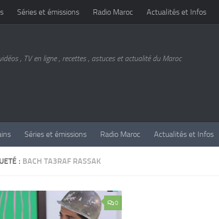
s
Séries et émissions
Radio Maroc
Actualités et Infos
vidéos , TV en ligne , recettes , astuces et actualité du Maroc
ains
Séries et émissions
Radio Maroc
Actualités et Infos
UETÉ :
BACH TA3RAF RASSAK
0