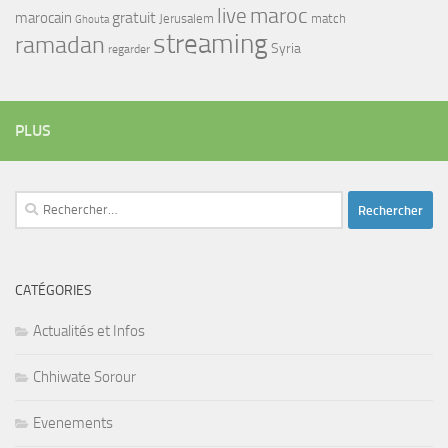
maroc
live
gratuit
marocain
Jerusalem
match
Ghouta
streaming
ramadan
Syria
regarder
PLUS
Rechercher :
CATÉGORIES
Actualités et Infos
Chhiwate Sorour
Evenements