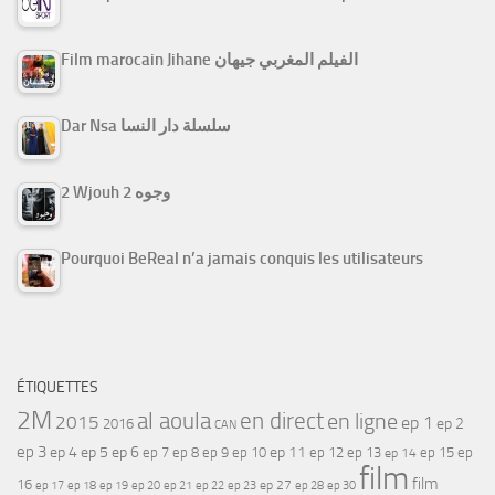
Film marocain Jihane الفيلم المغربي جيهان
Dar Nsa سلسلة دار النسا
2 Wjouh 2 وجوه
Pourquoi BeReal n’a jamais conquis les utilisateurs
ÉTIQUETTES
2M
al aoula
en direct
en ligne
2015
ep 1
ep 2
2016
CAN
ep 3
ep 4
ep 5
ep 6
ep 7
ep 11
ep 8
ep 9
ep 10
ep 12
ep 13
ep 15
ep
ep 14
film
film
16
ep 17
ep 21
ep 27
ep 18
ep 19
ep 20
ep 22
ep 23
ep 28
ep 30