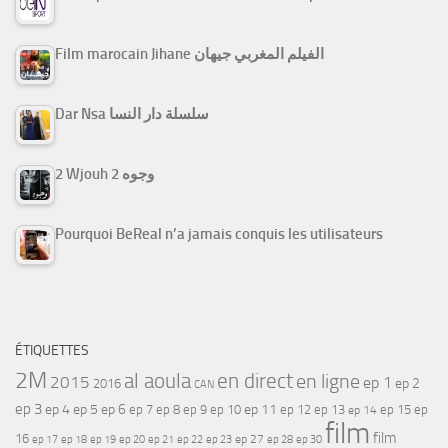
Film marocain Jihane الفيلم المغربي جيهان
Dar Nsa سلسلة دار النسا
2 Wjouh 2 وجوه
Pourquoi BeReal n’a jamais conquis les utilisateurs
ÉTIQUETTES
2M
al aoula
en direct
en ligne
2015
ep 1
ep 2
2016
CAN
ep 3
ep 4
ep 5
ep 6
ep 7
ep 11
ep 8
ep 9
ep 10
ep 12
ep 13
ep 15
ep
ep 14
film
film
16
ep 17
ep 21
ep 27
ep 18
ep 19
ep 20
ep 22
ep 23
ep 28
ep 30