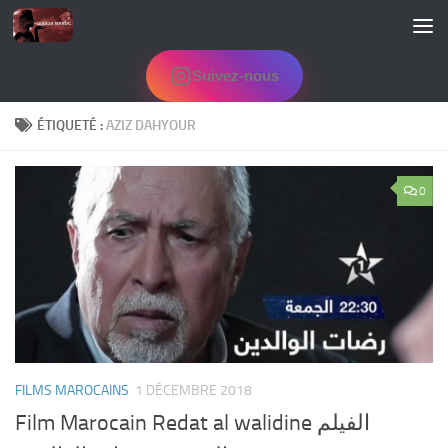
Skip to content
Suivez-nous
ÉTIQUETÉ :
AZIZ DAHYOUR
0
FILMS MAROCAINS
1 DÉCEMBRE 2018
Film Marocain Redat al walidine الفيلم