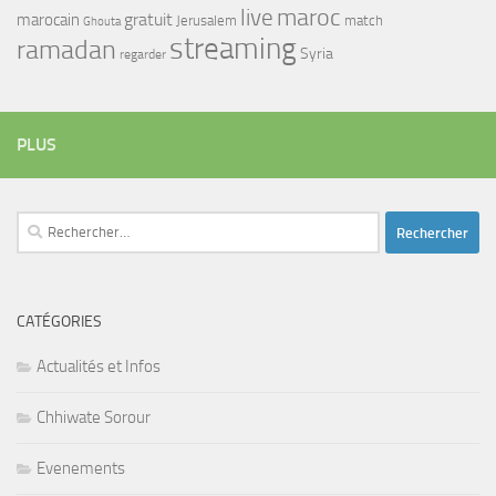
maroc
live
gratuit
marocain
Jerusalem
match
Ghouta
streaming
ramadan
Syria
regarder
PLUS
Rechercher :
CATÉGORIES
Actualités et Infos
Chhiwate Sorour
Evenements