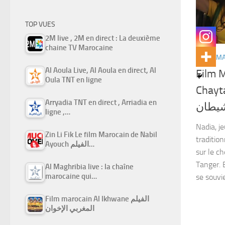
TOP VUES
2M live , 2M en direct : La deuxième
chaine TV Marocaine
FILMS M
Al Aoula Live, Al Aoula en direct, Al
Film 
Oula TNT en ligne
Chaytane ربي مسحوق
Arryadia TNT en direct , Arriadia en
شيطان
ligne ,…
Nadia, j
Zin Li Fik Le film Marocain de Nabil
tradition
Ayouch الفيلم…
sur le ch
Tanger. E
Al Maghribia live : la chaîne
marocaine qui…
se souvie
Film marocain Al Ikhwane الفيلم
المغربي الإخوان