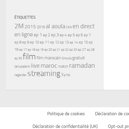
ÉTIQUETTES
2M
al aoula
en direct
2015
2016
CAN
en ligne
ep 1
ep 3
ep 2
ep 4
ep 5
ep 6
ep 7
ep 11
ep 8
ep 9
ep 10
ep 12
ep 13
ep 15
ep
ep 14
16
ep 17
ep 21
ep 27
ep 18
ep 19
ep 20
ep 22
ep 23
ep 28
film
gratuit
film marocain
ep 30
Ghouta
ramadan
maroc
live
Jerusalem
match
streaming
Syria
regarder
Politique de cookies
Déclaration de con
Déclaration de confidentialité (UK)
Opt-out pr