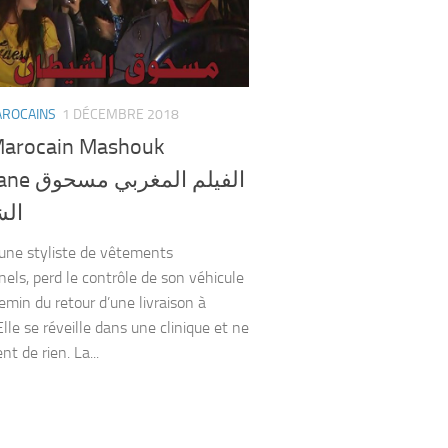
AROCAINS
1 DÉCEMBRE 2018
Marocain Mashouk
الفيلم المغ
ال
eune styliste de vêtements
nels, perd le contrôle de son véhicule
emin du retour d’une livraison à
lle se réveille dans une clinique et ne
nt de rien. La...