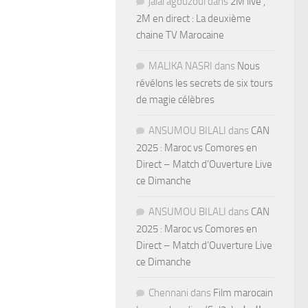
jalal agouzoul
dans
2M live ,
2M en direct : La deuxième
chaine TV Marocaine
MALIKA NASRI
dans
Nous
révélons les secrets de six tours
de magie célèbres
ANSUMOU BILALI
dans
CAN
2025 : Maroc vs Comores en
Direct – Match d’Ouverture Live
ce Dimanche
ANSUMOU BILALI
dans
CAN
2025 : Maroc vs Comores en
Direct – Match d’Ouverture Live
ce Dimanche
Chennani
dans
Film marocain