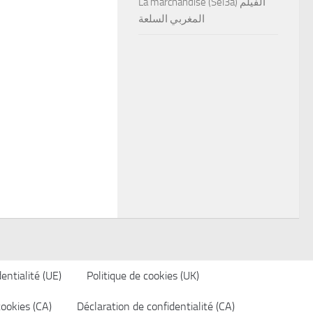
La marchandise (Sel3a) الفيلم
المغربي السلعة
entialité (UE)
Politique de cookies (UK)
cookies (CA)
Déclaration de confidentialité (CA)