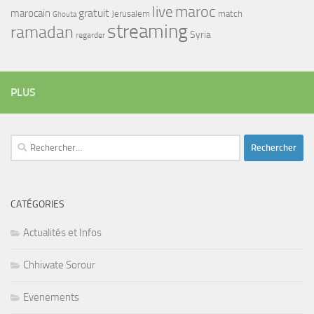
maroc
live
gratuit
marocain
Jerusalem
match
Ghouta
streaming
ramadan
Syria
regarder
PLUS
Rechercher :
CATÉGORIES
Actualités et Infos
Chhiwate Sorour
Evenements