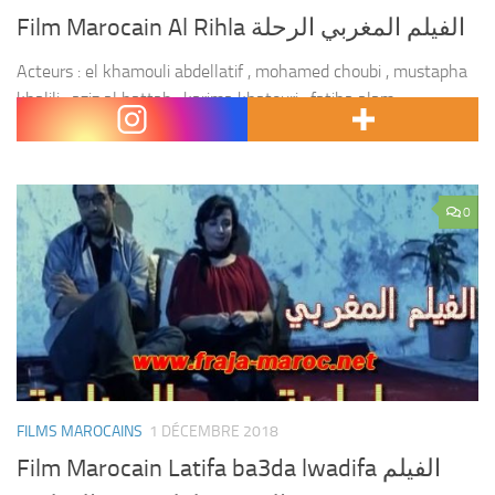
Film Marocain Al Rihla الفيلم المغربي الرحلة
Acteurs : el khamouli abdellatif , mohamed choubi , mustapha
khalili , aziz al hattab , karima khatouri , fatiha alam .
Réalisateur : Nabil ayouch .
0
FILMS MAROCAINS
1 DÉCEMBRE 2018
Film Marocain Latifa ba3da lwadifa الفيلم