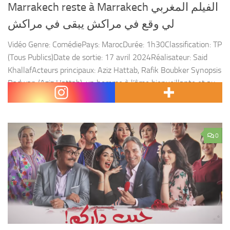
Marrakech reste à Marrakech الفيلم المغربي
لي وقع في مراكش يبقى في مراكش
Vidéo Genre: ComédiePays: MarocDurée: 1h30Classification: TP
(Tous Publics)Date de sortie: 17 avril 2024Réalisateur: Said
KhallafActeurs principaux: Aziz Hattab, Rafik Boubker Synopsis
Radwan (Aziz Hattab), un homme à l’âme bienveillante et au
caractère timide, travaille...
0