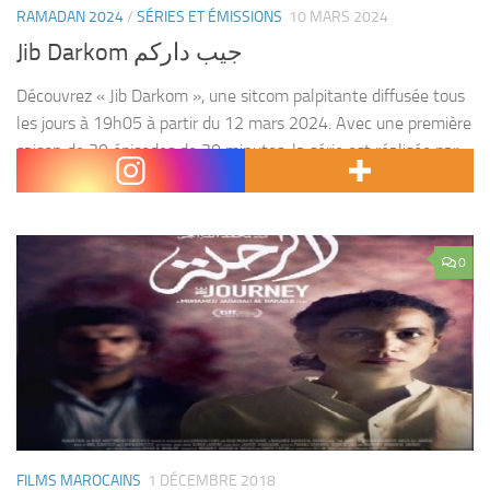
RAMADAN 2024
/
SÉRIES ET ÉMISSIONS
10 MARS 2024
Jib Darkom جيب داركم
Découvrez « Jib Darkom », une sitcom palpitante diffusée tous
les jours à 19h05 à partir du 12 mars 2024. Avec une première
saison de 30 épisodes de 30 minutes, la série est réalisée par
DISCONNECTED...
0
FILMS MAROCAINS
1 DÉCEMBRE 2018