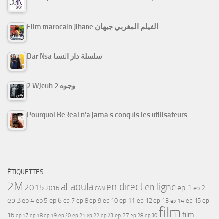
Film marocain Jihane الفيلم المغربي جيهان
Dar Nsa سلسلة دار النسا
2 Wjouh 2 وجوه
Pourquoi BeReal n’a jamais conquis les utilisateurs
ÉTIQUETTES
2M
al aoula
en direct
en ligne
2015
ep 1
ep 2
2016
CAN
ep 3
ep 4
ep 5
ep 6
ep 7
ep 11
ep 8
ep 9
ep 10
ep 12
ep 13
ep 15
ep
ep 14
film
film
16
ep 17
ep 21
ep 27
ep 18
ep 19
ep 20
ep 22
ep 23
ep 28
ep 30