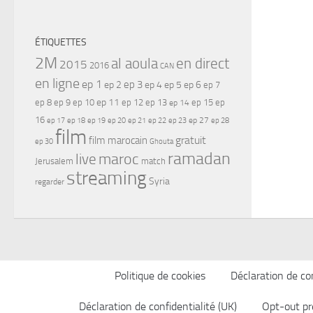
ÉTIQUETTES
2M
al aoula
en direct
2015
2016
CAN
en ligne
ep 1
ep 3
ep 2
ep 4
ep 5
ep 6
ep 7
ep 11
ep 8
ep 9
ep 10
ep 12
ep 13
ep 15
ep
ep 14
16
ep 17
ep 21
ep 27
ep 18
ep 19
ep 20
ep 22
ep 23
ep 28
film
gratuit
film marocain
ep 30
Ghouta
ramadan
maroc
live
Jerusalem
match
streaming
Syria
regarder
Politique de cookies
Déclaration de con
Déclaration de confidentialité (UK)
Opt-out pr