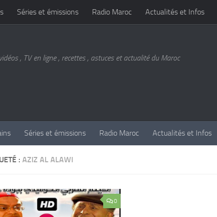
s
Séries et émissions
Radio Maroc
Actualités et Infos
vidéos , TV en ligne , recettes , astuces et actualité du Maroc
ains
Séries et émissions
Radio Maroc
Actualités et Infos
UETÉ :
AZIZ AL ALAWI
0