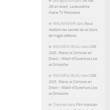
jalal agouzoul
dans
2M live ,
2M en direct : La deuxième
chaine TV Marocaine
MALIKA NASRI
dans
Nous
révélons les secrets de six tours
de magie célèbres
ANSUMOU BILALI
dans
CAN
2025 : Maroc vs Comores en
Direct – Match d’Ouverture Live
ce Dimanche
ANSUMOU BILALI
dans
CAN
2025 : Maroc vs Comores en
Direct – Match d’Ouverture Live
ce Dimanche
Chennani
dans
Film marocain