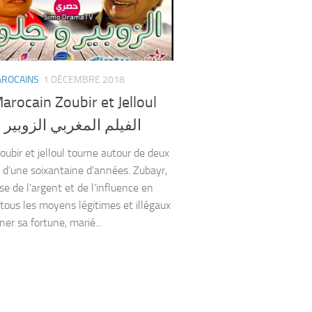
AROCAINS
1 DÉCEMBRE 2018
arocain Zoubir et Jelloul
الفيلم المغربي الزوبير
oubir et jelloul tourne autour de deux
’une soixantaine d’années. Zubayr,
se de l’argent et de l’influence en
t tous les moyens légitimes et illégaux
er sa fortune, marié...