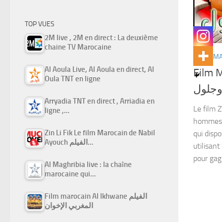
TOP VUES
2M live , 2M en direct : La deuxième
chaine TV Marocaine
FILMS M
Al Aoula Live, Al Aoula en direct, Al
Film M
Oula TNT en ligne
 وجلول
Arryadia TNT en direct , Arriadia en
Le film Z
ligne ,…
hommes d
Zin Li Fik Le film Marocain de Nabil
qui dispo
Ayouch الفيلم…
utilisan
pour gagn
Al Maghribia live : la chaîne
marocaine qui…
Film marocain Al Ikhwane الفيلم
المغربي الإخوان