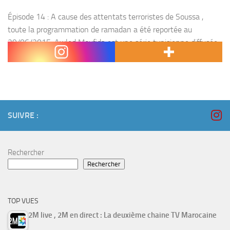
Épisode 14 : A cause des attentats terroristes de Soussa ,
toute la programmation de ramadan a été reportée au
29/06/2015. Awled Moufida est une série tunisienne diffusée
sur la chaine El Hiwar Ettounsi...
SUIVRE :
Rechercher
Rechercher
TOP VUES
2M live , 2M en direct : La deuxième chaine TV Marocaine