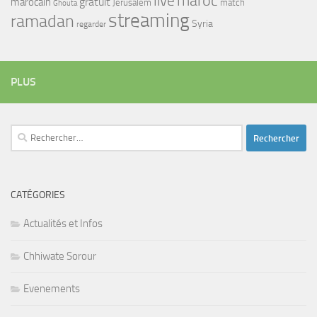
maroc
live
gratuit
marocain
Jerusalem
match
Ghouta
streaming
ramadan
Syria
regarder
PLUS
Rechercher :
CATÉGORIES
Actualités et Infos
Chhiwate Sorour
Evenements