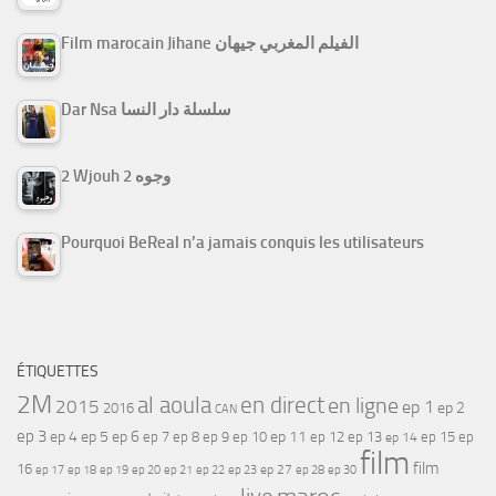
Film marocain Jihane الفيلم المغربي جيهان
Dar Nsa سلسلة دار النسا
2 Wjouh 2 وجوه
Pourquoi BeReal n’a jamais conquis les utilisateurs
ÉTIQUETTES
2M
al aoula
en direct
en ligne
2015
ep 1
ep 2
2016
CAN
ep 3
ep 4
ep 5
ep 6
ep 7
ep 11
ep 8
ep 9
ep 10
ep 12
ep 13
ep 15
ep
ep 14
film
film
16
ep 17
ep 21
ep 27
ep 18
ep 19
ep 20
ep 22
ep 23
ep 28
ep 30