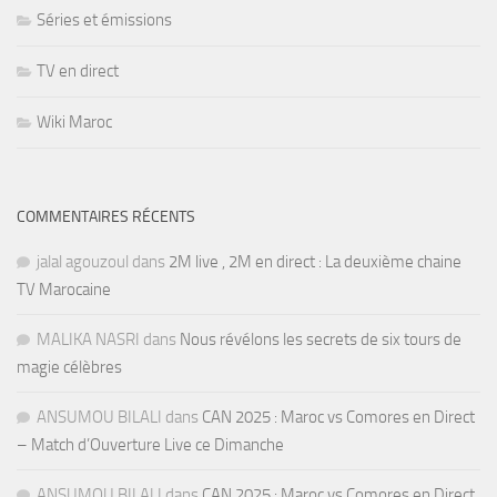
Séries et émissions
TV en direct
Wiki Maroc
COMMENTAIRES RÉCENTS
jalal agouzoul
dans
2M live , 2M en direct : La deuxième chaine
TV Marocaine
MALIKA NASRI
dans
Nous révélons les secrets de six tours de
magie célèbres
ANSUMOU BILALI
dans
CAN 2025 : Maroc vs Comores en Direct
– Match d’Ouverture Live ce Dimanche
ANSUMOU BILALI
dans
CAN 2025 : Maroc vs Comores en Direct