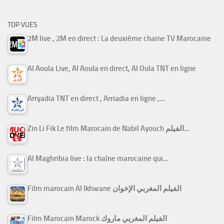
TOP VUES
2M live , 2M en direct : La deuxième chaine TV Marocaine
Al Aoula Live, Al Aoula en direct, Al Oula TNT en ligne
Arryadia TNT en direct , Arriadia en ligne ,…
Zin Li Fik Le film Marocain de Nabil Ayouch الفيلم…
Al Maghribia live : la chaîne marocaine qui…
Film marocain Al Ikhwane الفيلم المغربي الإخوان
Film Marocain Marock الفيلم المغربي ماروك