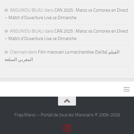
ANSUMOU BILALI
dans
CAN 2025 : Maroc vs Comores en Direct
– Match d’Ouverture Live ce Dimanche
ANSUMOU BILALI
dans
CAN 2025 : Maroc vs Comores en Direct
– Match d’Ouverture Live ce Dimanche
Chennani
dans
Film marocain La marchandise (Sel3a) الفيلم
المغربي السلعة
Fraja Maroc – Portail de tous les Marocains © 2009-2026