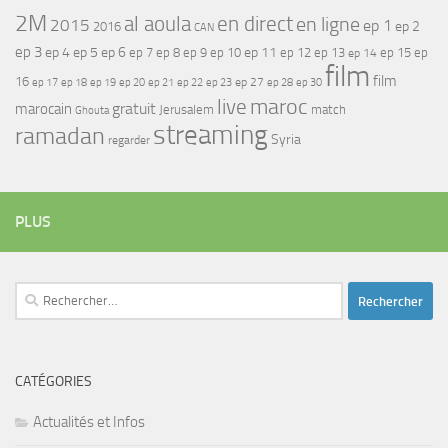
2M
al aoula
en direct
en ligne
2015
ep 1
ep 2
2016
CAN
ep 3
ep 4
ep 5
ep 6
ep 7
ep 11
ep 8
ep 9
ep 10
ep 12
ep 13
ep 15
ep
ep 14
film
film
16
ep 17
ep 21
ep 27
ep 18
ep 19
ep 20
ep 22
ep 23
ep 28
ep 30
maroc
live
gratuit
marocain
Jerusalem
match
Ghouta
streaming
ramadan
Syria
regarder
PLUS
Rechercher :
CATÉGORIES
Actualités et Infos