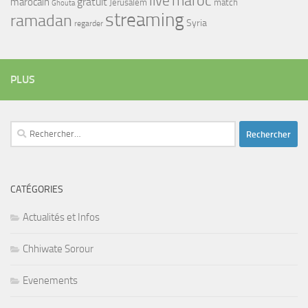
maroc
live
gratuit
marocain
Jerusalem
match
Ghouta
streaming
ramadan
Syria
regarder
PLUS
Rechercher :
CATÉGORIES
Actualités et Infos
Chhiwate Sorour
Evenements