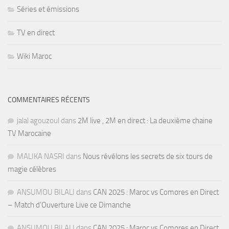
Séries et émissions
TV en direct
Wiki Maroc
COMMENTAIRES RÉCENTS
jalal agouzoul
dans
2M live , 2M en direct : La deuxième chaine
TV Marocaine
MALIKA NASRI
dans
Nous révélons les secrets de six tours de
magie célèbres
ANSUMOU BILALI
dans
CAN 2025 : Maroc vs Comores en Direct
– Match d’Ouverture Live ce Dimanche
ANSUMOU BILALI
dans
CAN 2025 : Maroc vs Comores en Direct