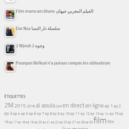
Film marocain Jihane الفيلم المغربي جيهان
Dar Nsa سلسلة دار النسا
2 Wjouh 2 وجوه
Pourquoi BeReal n’a jamais conquis les utilisateurs
ÉTIQUETTES
2M
al aoula
en direct
en ligne
2015
ep 1
ep 2
2016
CAN
ep 3
ep 4
ep 5
ep 6
ep 7
ep 11
ep 8
ep 9
ep 10
ep 12
ep 13
ep 15
ep
ep 14
film
film
16
ep 17
ep 21
ep 27
ep 18
ep 19
ep 20
ep 22
ep 23
ep 28
ep 30