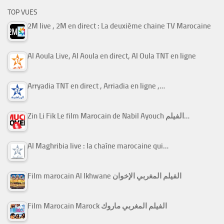
TOP VUES
2M live , 2M en direct : La deuxième chaine TV Marocaine
Al Aoula Live, Al Aoula en direct, Al Oula TNT en ligne
Arryadia TNT en direct , Arriadia en ligne ,…
Zin Li Fik Le film Marocain de Nabil Ayouch الفيلم…
Al Maghribia live : la chaîne marocaine qui…
Film marocain Al Ikhwane الفيلم المغربي الإخوان
Film Marocain Marock الفيلم المغربي ماروك