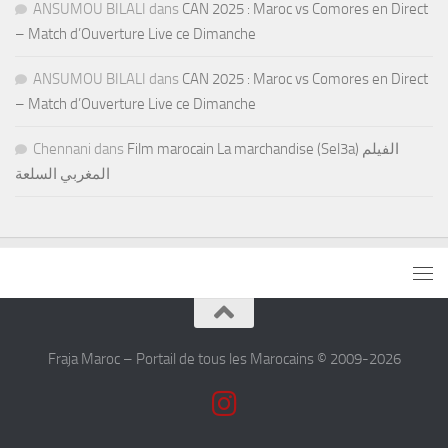
ANSUMOU BILALI
dans
CAN 2025 : Maroc vs Comores en Direct
– Match d’Ouverture Live ce Dimanche
ANSUMOU BILALI
dans
CAN 2025 : Maroc vs Comores en Direct
– Match d’Ouverture Live ce Dimanche
Chennani
dans
Film marocain La marchandise (Sel3a) الفيلم
المغربي السلعة
Fraja Maroc – Portail de tous les Marocains © 2009-2026