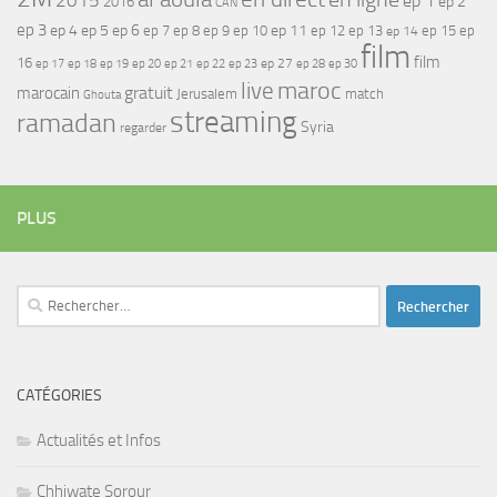
2015
ep 1
ep 2
2016
CAN
ep 3
ep 4
ep 5
ep 6
ep 7
ep 11
ep 8
ep 9
ep 10
ep 12
ep 13
ep 15
ep
ep 14
film
film
16
ep 17
ep 21
ep 27
ep 18
ep 19
ep 20
ep 22
ep 23
ep 28
ep 30
maroc
live
gratuit
marocain
Jerusalem
match
Ghouta
streaming
ramadan
Syria
regarder
PLUS
Rechercher :
CATÉGORIES
Actualités et Infos
Chhiwate Sorour