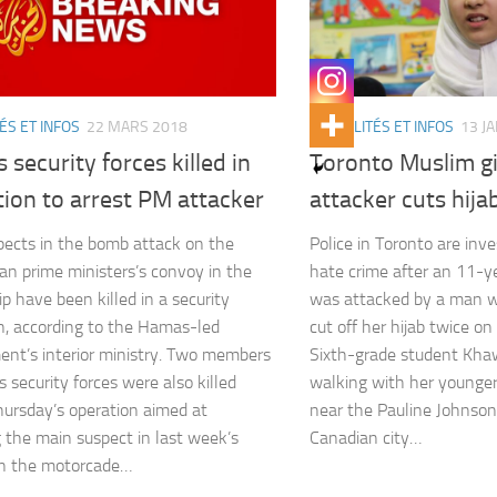
ÉS ET INFOS
22 MARS 2018
ACTUALITÉS ET INFOS
13 J
security forces killed in
Toronto Muslim gir
ion to arrest PM attacker
attacker cuts hija
ects in the bomb attack on the
Police in Toronto are inve
ian prime ministers’s convoy in the
hate crime after an 11-ye
ip have been killed in a security
was attacked by a man wh
n, according to the Hamas-led
cut off her hijab twice o
nt’s interior ministry. Two members
Sixth-grade student Kh
 security forces were also killed
walking with her younger
hursday’s operation aimed at
near the Pauline Johnson 
g the main suspect in last week’s
Canadian city…
on the motorcade…