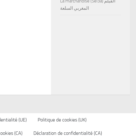
La marchandise (Sel3a) الفيلم
المغربي السلعة
entialité (UE)
Politique de cookies (UK)
cookies (CA)
Déclaration de confidentialité (CA)