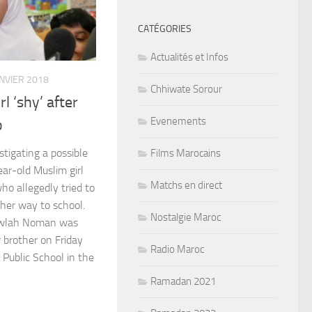
CATÉGORIES
Actualités et Infos
ANVIER 2018
Chhiwate Sorour
l ‘shy’ after
Evenements
b
stigating a possible
Films Marocains
ar-old Muslim girl
Matchs en direct
o allegedly tried to
n her way to school.
Nostalgie Maroc
awlah Noman was
 brother on Friday
Radio Maroc
Public School in the
Ramadan 2021