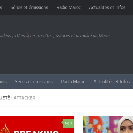
s
Séries et émissions
Radio Maroc
Actualités et Infos
vidéos , TV en ligne , recettes , astuces et actualité du Maroc
ains
Séries et émissions
Radio Maroc
Actualités et Infos
UETÉ :
ATTACKER
0