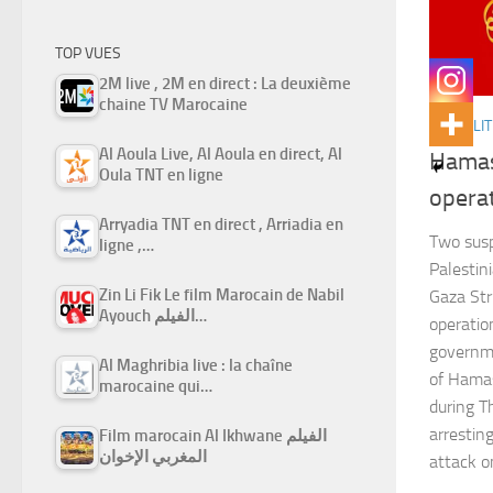
TOP VUES
2M live , 2M en direct : La deuxième
chaine TV Marocaine
ACTUALIT
Al Aoula Live, Al Aoula en direct, Al
Hamas 
Oula TNT en ligne
operat
Arryadia TNT en direct , Arriadia en
Two susp
ligne ,…
Palestin
Zin Li Fik Le film Marocain de Nabil
Gaza Str
Ayouch الفيلم…
operatio
governme
Al Maghribia live : la chaîne
of Hamas
marocaine qui…
during T
arrestin
Film marocain Al Ikhwane الفيلم
المغربي الإخوان
attack 