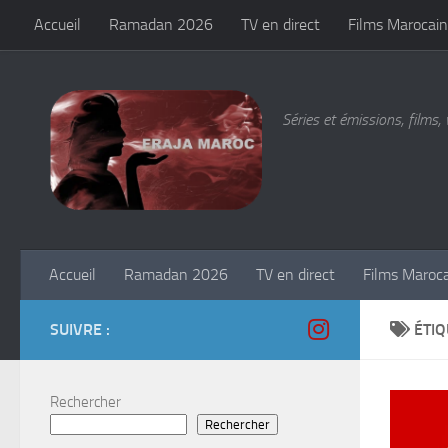
Accueil
Ramadan 2026
TV en direct
Films Marocain
Skip to content
Séries et émissions, films, 
Accueil
Ramadan 2026
TV en direct
Films Maroc
SUIVRE :
ÉTIQ
Rechercher
Rechercher