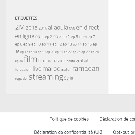
ÉTIQUETTES
2M
al aoula
en direct
2015
2016
CAN
en ligne
ep 1
ep 3
ep 2
ep 4
ep 5
ep 6
ep 7
ep 11
ep 8
ep 9
ep 10
ep 12
ep 13
ep 15
ep
ep 14
16
ep 17
ep 21
ep 27
ep 18
ep 19
ep 20
ep 22
ep 23
ep 28
film
gratuit
film marocain
ep 30
Ghouta
ramadan
maroc
live
Jerusalem
match
streaming
Syria
regarder
Politique de cookies
Déclaration de con
Déclaration de confidentialité (UK)
Opt-out pr