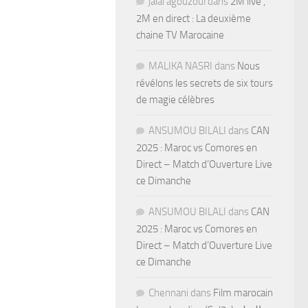
jalal agouzoul
dans
2M live ,
2M en direct : La deuxième
chaine TV Marocaine
MALIKA NASRI
dans
Nous
révélons les secrets de six tours
de magie célèbres
ANSUMOU BILALI
dans
CAN
2025 : Maroc vs Comores en
Direct – Match d’Ouverture Live
ce Dimanche
ANSUMOU BILALI
dans
CAN
2025 : Maroc vs Comores en
Direct – Match d’Ouverture Live
ce Dimanche
Chennani
dans
Film marocain