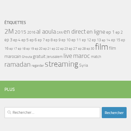
ÉTIQUETTES
2M
al aoula
en direct
en ligne
2015
ep 1
ep 2
2016
CAN
ep 3
ep 4
ep 5
ep 6
ep 7
ep 11
ep 8
ep 9
ep 10
ep 12
ep 13
ep 15
ep
ep 14
film
film
16
ep 17
ep 21
ep 27
ep 18
ep 19
ep 20
ep 22
ep 23
ep 28
ep 30
maroc
live
gratuit
marocain
Jerusalem
match
Ghouta
streaming
ramadan
Syria
regarder
PLUS
Rechercher :