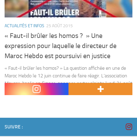
ACTUALITÉS ET INFOS
25 AOÛT 2015
« Faut-il brûler les homos ? » Une
expression pour laquelle le directeur de
Maroc Hebdo est poursuivi en justice
« Faut-il brûler les homos? » La question affichée en une de
Maroc Hebdo le 12 juin continue de faire réagir. L’association
Mousse, basée en France, annonce porter plainte lundi 24 août
contre Mohamed Selhami, directeur...
SUIVRE :