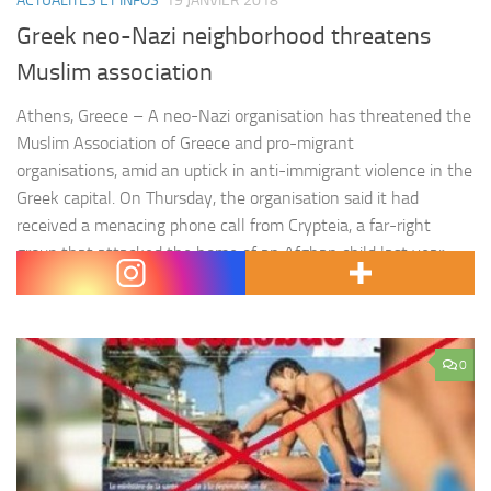
ACTUALITÉS ET INFOS
19 JANVIER 2018
Greek neo-Nazi neighborhood threatens
Muslim association
Athens, Greece – A neo-Nazi organisation has threatened the
Muslim Association of Greece and pro-migrant
organisations, amid an uptick in anti-immigrant violence in the
Greek capital. On Thursday, the organisation said it had
received a menacing phone call from Crypteia, a far-right
group that attacked the home of an Afghan child last year.
« We are the…
0