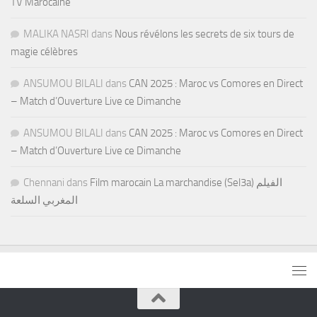
TV Marocaine
MALIKA NASRI
dans
Nous révélons les secrets de six tours de
magie célèbres
ANSUMOU BILALI
dans
CAN 2025 : Maroc vs Comores en Direct
– Match d’Ouverture Live ce Dimanche
ANSUMOU BILALI
dans
CAN 2025 : Maroc vs Comores en Direct
– Match d’Ouverture Live ce Dimanche
Chennani
dans
Film marocain La marchandise (Sel3a) الفيلم
المغربي السلعة