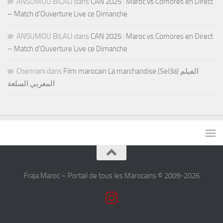
ANSUMOU BILALI
dans
CAN 2025 : Maroc vs Comores en Direct
– Match d’Ouverture Live ce Dimanche
ANSUMOU BILALI
dans
CAN 2025 : Maroc vs Comores en Direct
– Match d’Ouverture Live ce Dimanche
Chennani
dans
Film marocain La marchandise (Sel3a) الفيلم
المغربي السلعة
Fraja Maroc – Portail de tous les Marocains © 2009-2026