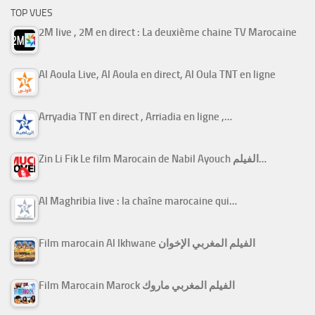
TOP VUES
2M live , 2M en direct : La deuxième chaine TV Marocaine
Al Aoula Live, Al Aoula en direct, Al Oula TNT en ligne
Arryadia TNT en direct , Arriadia en ligne ,…
Zin Li Fik Le film Marocain de Nabil Ayouch الفيلم…
Al Maghribia live : la chaîne marocaine qui…
Film marocain Al Ikhwane الفيلم المغربي الإخوان
Film Marocain Marock الفيلم المغربي ماروك