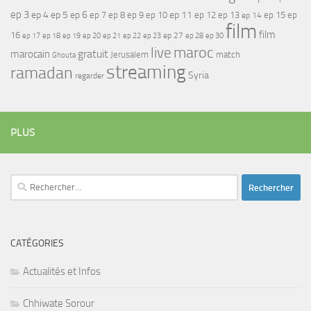
ep 3
ep 4
ep 5
ep 6
ep 7
ep 11
ep 8
ep 9
ep 10
ep 12
ep 13
ep 15
ep
ep 14
film
film
16
ep 17
ep 21
ep 27
ep 18
ep 19
ep 20
ep 22
ep 23
ep 28
ep 30
maroc
live
gratuit
marocain
Jerusalem
match
Ghouta
streaming
ramadan
Syria
regarder
PLUS
Rechercher :
CATÉGORIES
Actualités et Infos
Chhiwate Sorour