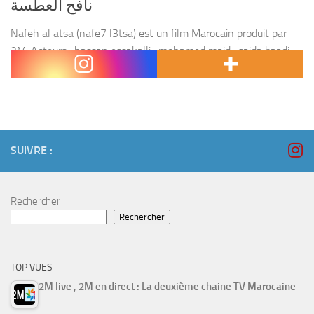
نافح العطسة
Nafeh al atsa (nafe7 l3tsa) est un film Marocain produit par
2M. Acteurs : hassan essakalli , mohamed majd , saida baadi ,
mustapha salamat , zakaria atifi , abdessamad miftah el keir ,...
SUIVRE :
Rechercher
Rechercher
TOP VUES
2M live , 2M en direct : La deuxième chaine TV Marocaine