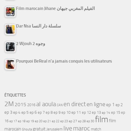
Film marocain Jihane الفيلم المغربي جيهان
Dar Nsa سلسلة دار النسا
2 Wjouh 2 وجوه
Pourquoi BeReal n’a jamais conquis les utilisateurs
ÉTIQUETTES
2M
al aoula
en direct
en ligne
2015
ep 1
ep 2
2016
CAN
ep 3
ep 4
ep 5
ep 6
ep 7
ep 11
ep 8
ep 9
ep 10
ep 12
ep 13
ep 15
ep
ep 14
film
film
16
ep 17
ep 21
ep 27
ep 18
ep 19
ep 20
ep 22
ep 23
ep 28
ep 30
maroc
live
gratuit
marocain
Jerusalem
match
Ghouta