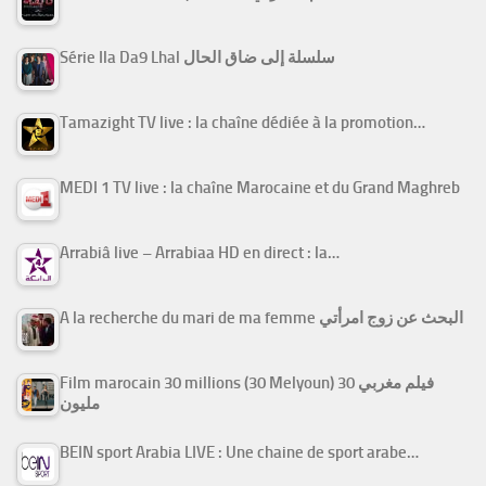
Série Ila Da9 Lhal سلسلة إلى ضاق الحال
Tamazight TV live : la chaîne dédiée à la promotion…
MEDI 1 TV live : la chaîne Marocaine et du Grand Maghreb
Arrabiâ live – Arrabiaa HD en direct : la…
A la recherche du mari de ma femme البحث عن زوج امرأتي
Film marocain 30 millions (30 Melyoun) فيلم مغربي 30
مليون
BEIN sport Arabia LIVE : Une chaine de sport arabe…