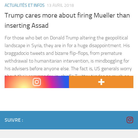
ACTUALITÉS ET INFOS
13 AVRIL 2018
Trump cares more about firing Mueller than
inserting Assad
For those who bet on Donald Trump altering the geopolitical
landscape in Syria, they are in for a huge disappointment. His
braggadocio tweets and bizarre flip-flops, from premature
withdrawal to humanitarian intervention, is mindboggling for
his advisers before anyone else. The fact is, US generals worry
about their commander-in-chief’s Twitter tirades as much as
they…
SUIVRE :