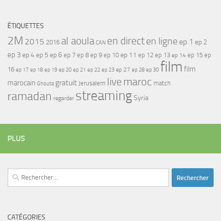
ÉTIQUETTES
2M
al aoula
en direct
en ligne
2015
ep 1
ep 2
2016
CAN
ep 3
ep 4
ep 5
ep 6
ep 7
ep 11
ep 8
ep 9
ep 10
ep 12
ep 13
ep 15
ep
ep 14
film
film
16
ep 17
ep 21
ep 27
ep 18
ep 19
ep 20
ep 22
ep 23
ep 28
ep 30
maroc
live
gratuit
marocain
Jerusalem
match
Ghouta
streaming
ramadan
Syria
regarder
PLUS
Rechercher :
CATÉGORIES