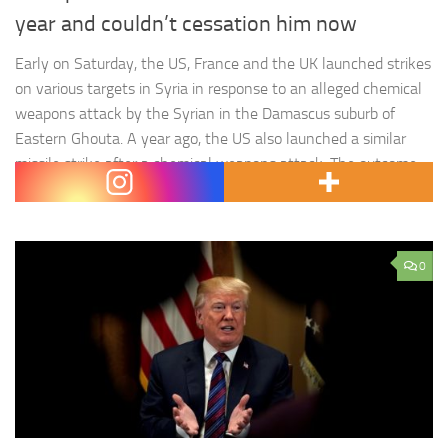
year and couldn’t cessation him now
Early on Saturday, the US, France and the UK launched strikes
on various targets in Syria in response to an alleged chemical
weapons attack by the Syrian in the Damascus suburb of
Eastern Ghouta. A year ago, the US also launched a similar
missile strike after a chemical weapons attack. The outcome
of both is…
0