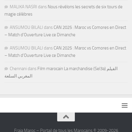
MALIKA NASRI
dans
Nous révélons les secrets de six tours de
magie célèbres
ANSUMOU BILALI
dans
CAN 2025 : Maroc vs Comores en Direct
– Match d’Ouverture Live ce Dimanche
ANSUMOU BILALI
dans
CAN 2025 : Maroc vs Comores en Direct
– Match d’Ouverture Live ce Dimanche
Chennani
dans
Film marocain La marchandise (Sel3a) الفيلم
المغربي السلعة
Fraja Maroc – Portail de tous les Marocains © 2009-2026