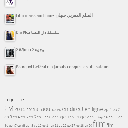
Film marocain Jihane الفيلم المغربي جيهان
Dar Nsa سلسلة دار النسا
2 Wjouh 2 وجوه
Pourquoi BeReal n’a jamais conquis les utilisateurs
ÉTIQUETTES
2M
al aoula
en direct
en ligne
2015
ep 1
ep 2
2016
CAN
ep 3
ep 4
ep 5
ep 6
ep 7
ep 11
ep 8
ep 9
ep 10
ep 12
ep 13
ep 15
ep
ep 14
film
film
16
ep 17
ep 21
ep 27
ep 18
ep 19
ep 20
ep 22
ep 23
ep 28
ep 30