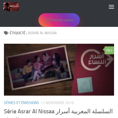
Skip to content
Suivez-nous
ÉTIQUETÉ :
ASRAR AL NISSAA
0
SÉRIES ET ÉMISSIONS
11 NOVEMBRE 2019
Série Asrar Al Nissaa السلسلة المغربية أسرار